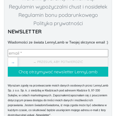
Regulamin wypożyczalni chust i nosidełek
Regulamin bonu podarunkowego
Polityka prywatności
NEWSLETTER
Wiadomości ze świata LennyLamb w Twojej skrzynce email :)
→
→ PRZESUŃ, ABY POTWIERDZIĆ
Wyrażam zgodę na przetwarzanie moich danych osobowych przez LennyLamb
Sp. z o.o. Sp. k. z siedzibą w Kłudzicach pod adresem Kłudzice 9, 97-330
Sulejów, w celach marketingowych. Zapoznałem/zapoznałam się z pouczeniem
dotyczącym prawa dostępu do treści moich danych i możliwości ich
poprawiania. Jestem świadom/świadoma, iż moja zgoda może być odwołana w
każdym czasie, co skutkować będzie usunięciem mojego adresu e-mail z listy
dystrybucyjnej usługi „Newsletter”.