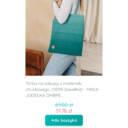
Torba na zakupy z materiału
chustowego, (100% bawełna) - MAŁA
JODEŁKA OMBRE...
69.00 zł
51.76 zł
do koszyka