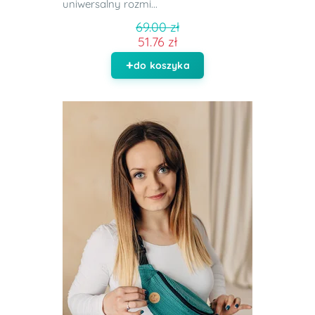
uniwersalny rozmi...
69.00 zł
51.76 zł
do koszyka