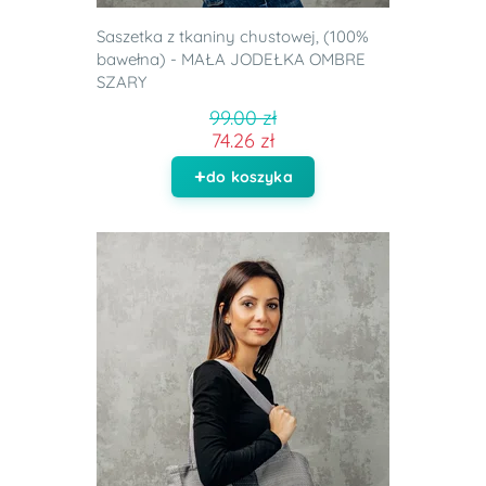
Saszetka z tkaniny chustowej, (100%
bawełna) - MAŁA JODEŁKA OMBRE
SZARY
99.00 zł
74.26 zł
do koszyka