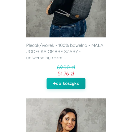
Plecak/worek - 100% bawełna - MAŁA
JODEŁKA OMBRE SZARY -
uniwersalny rozmi...
69.00 zł
51.76 zł
do koszyka