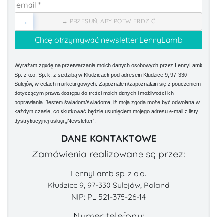
→
→ PRZESUŃ, ABY POTWIERDZIĆ
Wyrażam zgodę na przetwarzanie moich danych osobowych przez LennyLamb
Sp. z o.o. Sp. k. z siedzibą w Kłudzicach pod adresem Kłudzice 9, 97-330
Sulejów, w celach marketingowych. Zapoznałem/zapoznałam się z pouczeniem
dotyczącym prawa dostępu do treści moich danych i możliwości ich
poprawiania. Jestem świadom/świadoma, iż moja zgoda może być odwołana w
każdym czasie, co skutkować będzie usunięciem mojego adresu e-mail z listy
dystrybucyjnej usługi „Newsletter”.
DANE KONTAKTOWE
Zamówienia realizowane są przez:
LennyLamb sp. z o.o.
Kłudzice 9, 97-330 Sulejów, Poland
NIP: PL 521-375-26-14
Numer telefonu: