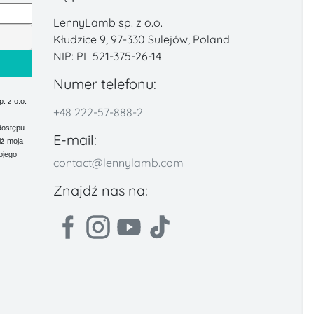
LennyLamb sp. z o.o.
Kłudzice 9, 97-330 Sulejów, Poland
NIP: PL 521-375-26-14
Numer telefonu:
 z o.o.
+48 222-57-888-2
dostępu
E-mail:
iż moja
ojego
contact@lennylamb.com
Znajdź nas na: