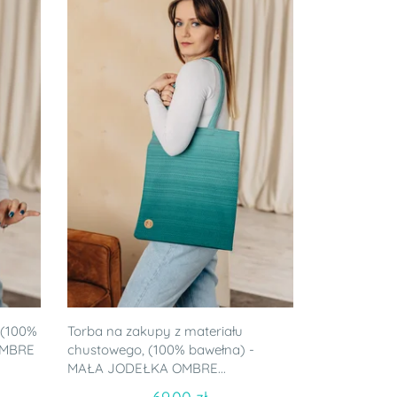
 (100%
Torba na zakupy z materiału
OMBRE
chustowego, (100% bawełna) -
MAŁA JODEŁKA OMBRE...