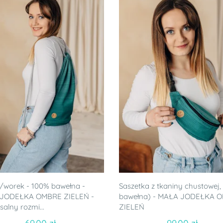
/worek - 100% bawełna -
Saszetka z tkaniny chustowej,
JODEŁKA OMBRE ZIELEŃ -
bawełna) - MAŁA JODEŁKA 
salny rozmi...
ZIELEŃ