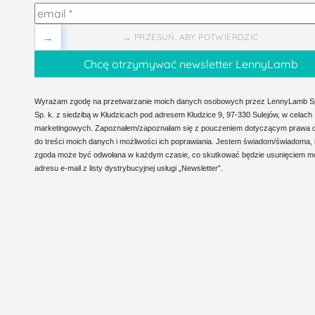
→
→ PRZESUŃ, ABY POTWIERDZIĆ
Wyrażam zgodę na przetwarzanie moich danych osobowych przez LennyLamb Sp.
Sp. k. z siedzibą w Kłudzicach pod adresem Kłudzice 9, 97-330 Sulejów, w celach
marketingowych. Zapoznałem/zapoznałam się z pouczeniem dotyczącym prawa 
do treści moich danych i możliwości ich poprawiania. Jestem świadom/świadoma, 
zgoda może być odwołana w każdym czasie, co skutkować będzie usunięciem m
adresu e-mail z listy dystrybucyjnej usługi „Newsletter”.