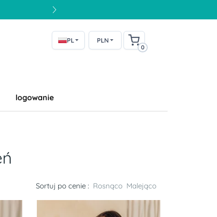
PL
PLN
0
logowanie
eń
Sortuj po cenie :
Rosnąco
Malejąco