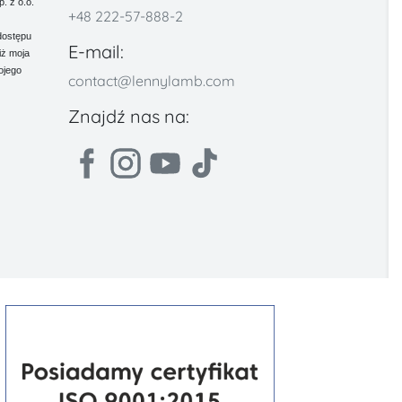
 z o.o.
+48 222-57-888-2
dostępu
E-mail:
iż moja
ojego
contact@lennylamb.com
Znajdź nas na: