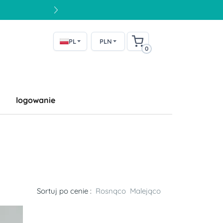
PL
PLN
0
logowanie
Sortuj po cenie :
Rosnąco
Malejąco