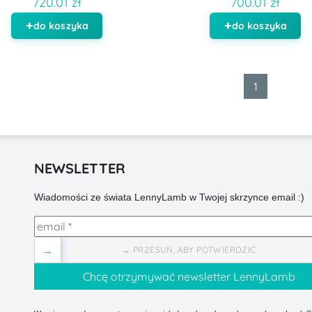
720.01 zł
700.01 zł
do koszyka
do koszyka
1
NEWSLETTER
Wiadomości ze świata LennyLamb w Twojej skrzynce email :)
→
→ PRZESUŃ, ABY POTWIERDZIĆ