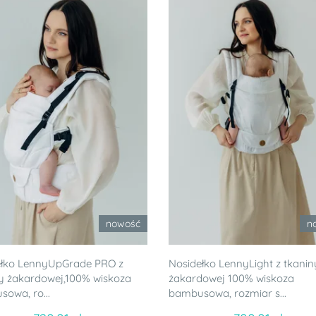
nowość
n
ełko LennyUpGrade PRO z
Nosidełko LennyLight z tkanin
y żakardowej,100% wiskoza
żakardowej 100% wiskoza
owa, ro...
bambusowa, rozmiar s...