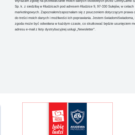
Wyrażam zgodę na przetwarzanie moich danych osobowych przez LennyLamb Sp.
Sp. k. z siedzibą w Kłudzicach pod adresem Kłudzice 9, 97-330 Sulejów, w celach
marketingowych. Zapoznałem/zapoznałam się z pouczeniem dotyczącym prawa 
do treści moich danych i możliwości ich poprawiania. Jestem świadom/świadoma, 
zgoda może być odwołana w każdym czasie, co skutkować będzie usunięciem m
adresu e-mail z listy dystrybucyjnej usługi „Newsletter”.