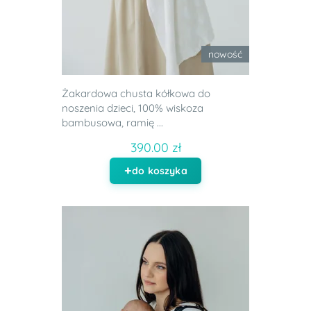
nowość
Żakardowa chusta kółkowa do
noszenia dzieci, 100% wiskoza
bambusowa, ramię ...
390.00 zł
do koszyka