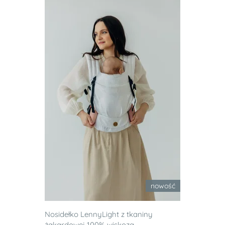
nowość
Nosidełko LennyLight z tkaniny
żakardowej 100% wiskoza