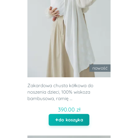
nowość
Żakardowa chusta kółkowa do
noszenia dzieci, 100% wiskoza
bambusowa, ramię ...
390.00 zł
do koszyka