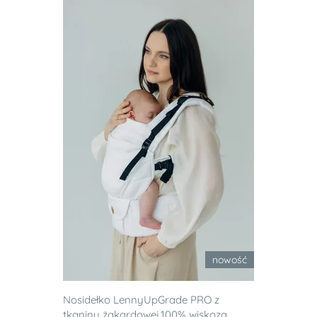
nowość
Nosidełko LennyUpGrade PRO z
tkaniny żakardowej,100% wiskoza