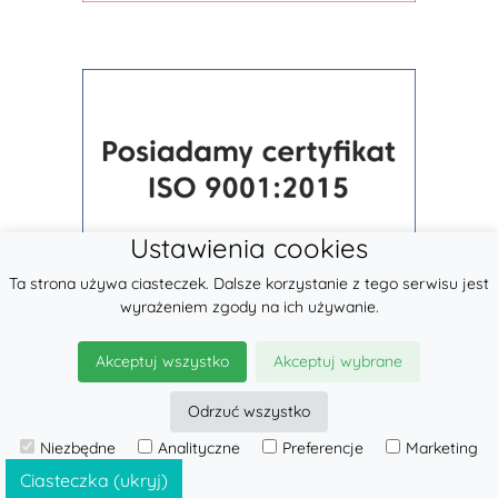
Ustawienia cookies
Ta strona używa ciasteczek. Dalsze korzystanie z tego serwisu jest
wyrażeniem zgody na ich używanie.
Akceptuj wszystko
Akceptuj wybrane
Odrzuć wszystko
Niezbędne
Analityczne
Preferencje
Marketing
© 2026
LennyLamb sp. z o.o.
·
Nosidła
producent ·
Ciasteczka (ukryj)