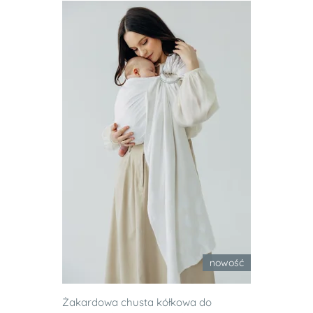
nowość
Żakardowa chusta kółkowa do