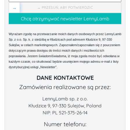
→
→ PRZESUŃ, ABY POTWIERDZIĆ
Wyrażam zgodę na przetwarzanie moich danych osobowych przez LennyLamb
Sp. z o.o. Sp. k. z siedzibą w Kłudzicach pod adresem Kłudzice 9, 97-330
Sulejów, w celach marketingowych. Zapoznałem/zapoznałam się z pouczeniem
dotyczącym prawa dostępu do treści moich danych i możliwości ich
poprawiania. Jestem świadom/świadoma, iż moja zgoda może być odwołana w
każdym czasie, co skutkować będzie usunięciem mojego adresu e-mail z listy
dystrybucyjnej usługi „Newsletter”.
DANE KONTAKTOWE
Zamówienia realizowane są przez:
LennyLamb sp. z o.o.
Kłudzice 9, 97-330 Sulejów, Poland
NIP: PL 521-375-26-14
Numer telefonu: