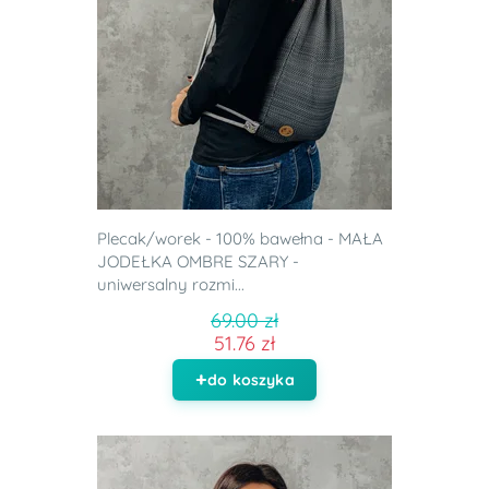
Plecak/worek - 100% bawełna - MAŁA
JODEŁKA OMBRE SZARY -
uniwersalny rozmi...
69.00 zł
51.76 zł
do koszyka