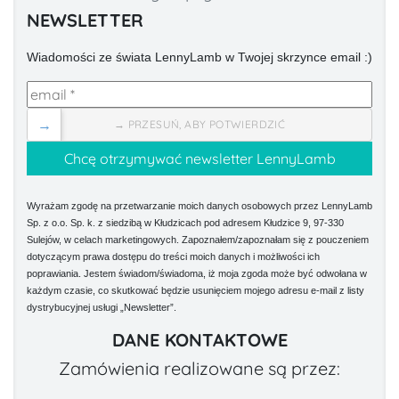
NEWSLETTER
Wiadomości ze świata LennyLamb w Twojej skrzynce email :)
→
→ PRZESUŃ, ABY POTWIERDZIĆ
Wyrażam zgodę na przetwarzanie moich danych osobowych przez LennyLamb
Sp. z o.o. Sp. k. z siedzibą w Kłudzicach pod adresem Kłudzice 9, 97-330
Sulejów, w celach marketingowych. Zapoznałem/zapoznałam się z pouczeniem
dotyczącym prawa dostępu do treści moich danych i możliwości ich
poprawiania. Jestem świadom/świadoma, iż moja zgoda może być odwołana w
każdym czasie, co skutkować będzie usunięciem mojego adresu e-mail z listy
dystrybucyjnej usługi „Newsletter”.
DANE KONTAKTOWE
Zamówienia realizowane są przez: