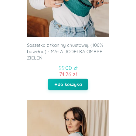
Saszetka z tkaniny chustowej, (100%
bawełna) - MAŁA JODEŁKA OMBRE
ZIELEŃ
99.00 zł
74.26 zł
do koszyka