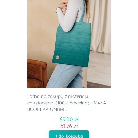
Torba na zakupy z materiału
chustowego, (100% bawełna) - MAŁA
JODEŁKA OMBRE...
69.00 zł
51.76 zł
do koszyka