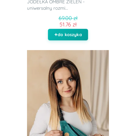
JODEŁKA OMBRE ZIELEŃ -
uniwersalny rozmi...
69.00 zł
51.76 zł
do koszyka