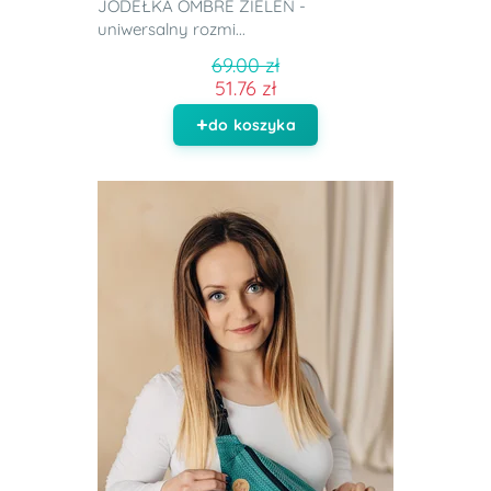
JODEŁKA OMBRE ZIELEŃ -
uniwersalny rozmi...
69.00 zł
51.76 zł
do koszyka