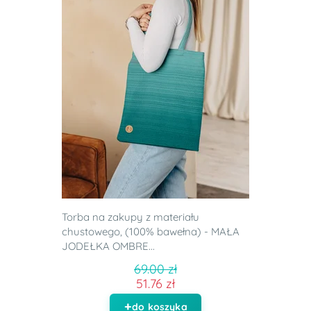
Torba na zakupy z materiału
chustowego, (100% bawełna) - MAŁA
JODEŁKA OMBRE...
69.00 zł
51.76 zł
do koszyka