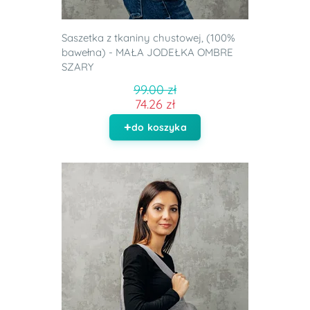
Saszetka z tkaniny chustowej, (100%
bawełna) - MAŁA JODEŁKA OMBRE
SZARY
99.00 zł
74.26 zł
do koszyka