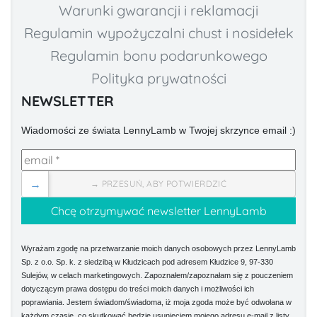
Warunki gwarancji i reklamacji
Regulamin wypożyczalni chust i nosidełek
Regulamin bonu podarunkowego
Polityka prywatności
NEWSLETTER
Wiadomości ze świata LennyLamb w Twojej skrzynce email :)
→
→ PRZESUŃ, ABY POTWIERDZIĆ
Wyrażam zgodę na przetwarzanie moich danych osobowych przez LennyLamb
Sp. z o.o. Sp. k. z siedzibą w Kłudzicach pod adresem Kłudzice 9, 97-330
Sulejów, w celach marketingowych. Zapoznałem/zapoznałam się z pouczeniem
dotyczącym prawa dostępu do treści moich danych i możliwości ich
poprawiania. Jestem świadom/świadoma, iż moja zgoda może być odwołana w
każdym czasie, co skutkować będzie usunięciem mojego adresu e-mail z listy