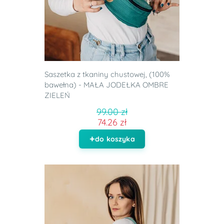
Saszetka z tkaniny chustowej, (100%
bawełna) - MAŁA JODEŁKA OMBRE
ZIELEŃ
99.00 zł
74.26 zł
do koszyka