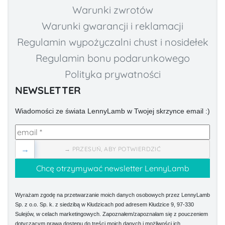
Warunki zwrotów
Warunki gwarancji i reklamacji
Regulamin wypożyczalni chust i nosidełek
Regulamin bonu podarunkowego
Polityka prywatności
NEWSLETTER
Wiadomości ze świata LennyLamb w Twojej skrzynce email :)
→
→ PRZESUŃ, ABY POTWIERDZIĆ
Wyrażam zgodę na przetwarzanie moich danych osobowych przez LennyLamb
Sp. z o.o. Sp. k. z siedzibą w Kłudzicach pod adresem Kłudzice 9, 97-330
Sulejów, w celach marketingowych. Zapoznałem/zapoznałam się z pouczeniem
dotyczącym prawa dostępu do treści moich danych i możliwości ich