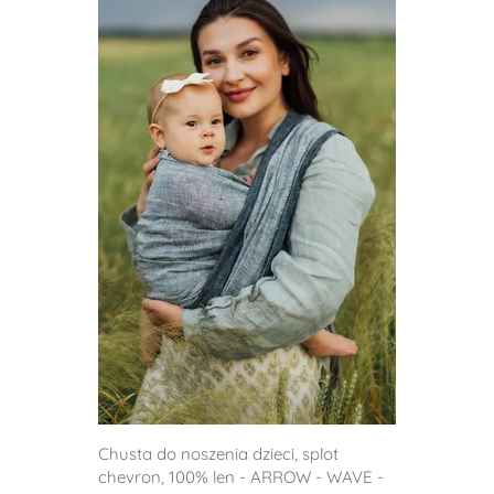
Chusta do noszenia dzieci, splot
chevron, 100% len - ARROW - WAVE -