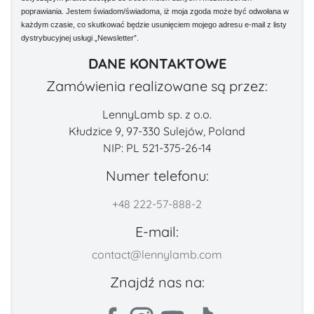
poprawiania. Jestem świadom/świadoma, iż moja zgoda może być odwołana w
każdym czasie, co skutkować będzie usunięciem mojego adresu e-mail z listy
dystrybucyjnej usługi „Newsletter”.
DANE KONTAKTOWE
Zamówienia realizowane są przez:
LennyLamb sp. z o.o.
Kłudzice 9, 97-330 Sulejów, Poland
NIP: PL 521-375-26-14
Numer telefonu:
+48 222-57-888-2
E-mail:
contact@lennylamb.com
Znajdź nas na: