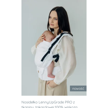
nowość
Nosidełko LennyUpGrade PRO z
tkaniny żakardowej,100% wiskoza