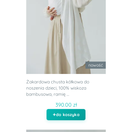
nowość
Żakardowa chusta kółkowa do
noszenia dzieci, 100% wiskoza
bambusowa, ramię ...
390.00 zł
do koszyka