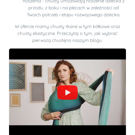
noszenia - chusty umożliwiają noszenie dziecka z
przodu, z boku i na plecach w zależności od
Twoich potrzeb i etapu rozwojowego dziecka.
W ofercie mamy
chusty tkane
w tym
kółkowe
oraz
chusty elastyczne
. Przeczytaj o tym,
jak wybrać
pierwszą chustę
na naszym
blogu
.