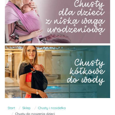
Start
Sklep
Chusty i nosidełka
Chusty do noszenia dzieci