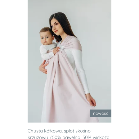
nowość
Chusta kółkowa, splot skośno-
krzyżowy, (50% bawełna, 50% wiskoza