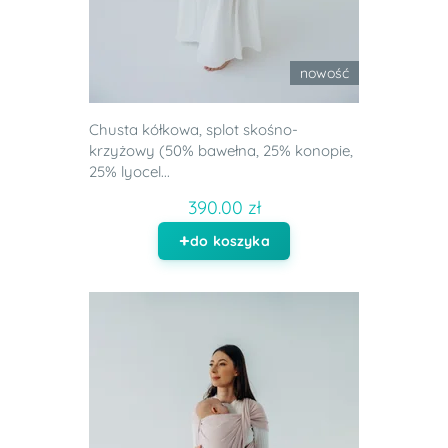
nowość
Chusta kółkowa, splot skośno-
krzyżowy (50% bawełna, 25% konopie,
25% lyocel...
390.00 zł
do koszyka