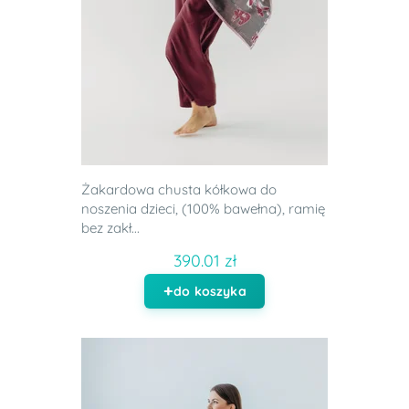
Żakardowa chusta kółkowa do
noszenia dzieci, (100% bawełna), ramię
bez zakł...
390.01 zł
do koszyka