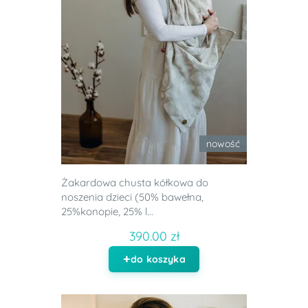
nowość
Żakardowa chusta kółkowa do
noszenia dzieci (50% bawełna,
25%konopie, 25% l...
390.00 zł
do koszyka