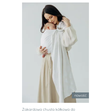
nowość
Żakardowa chusta kółkowa do