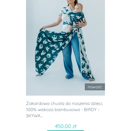
nowość
Żakardowa chusta do noszenia dzieci,
100% wiskoza bambusowa - BIRDY -
SKYWA...
450.00 zł