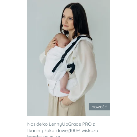
nowość
Nosidełko LennyUpGrade PRO z
tkaniny żakardowej,100% wiskoza
bambusowa, ro...