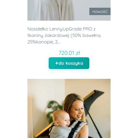
nowość
Nosidełko LennyUpGrade PRO z
tkaniny żakardowej (50% bawełna,
25%konopie, 2...
720.01 zł
do koszyka