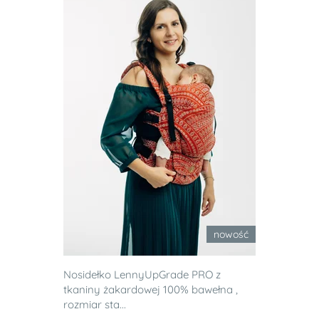
nowość
Nosidełko LennyUpGrade PRO z
tkaniny żakardowej 100% bawełna ,
rozmiar sta...