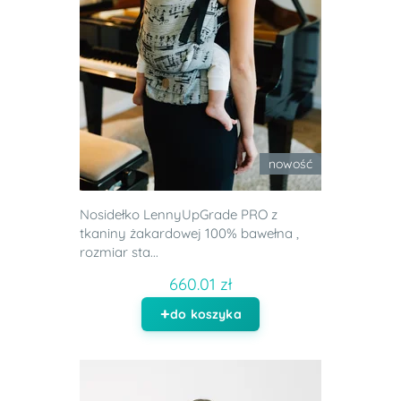
nowość
Nosidełko LennyUpGrade PRO z
tkaniny żakardowej 100% bawełna ,
rozmiar sta...
660.01 zł
do koszyka