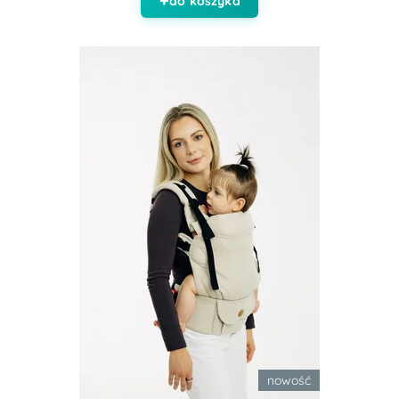
do koszyka
nowość