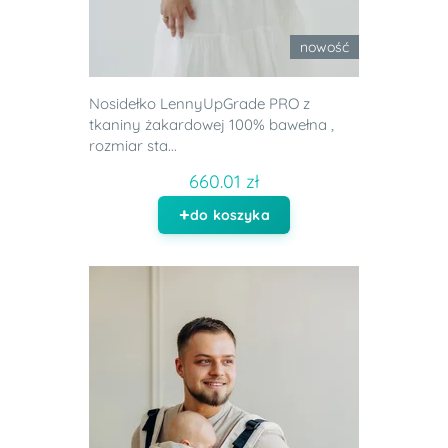
nowość
Nosidełko LennyUpGrade PRO z
tkaniny żakardowej 100% bawełna ,
rozmiar sta...
660.01 zł
do koszyka