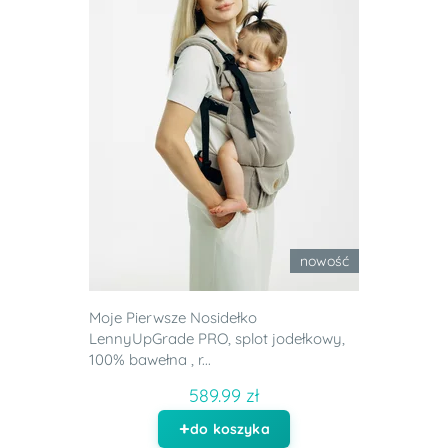
nowość
Moje Pierwsze Nosidełko
LennyUpGrade PRO, splot jodełkowy,
100% bawełna , r...
589.99 zł
do koszyka