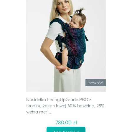
nowość
Nosidełko LennyUpGrade PRO z
tkaniny żakardowej 60% bawełna, 28%
wełna meri...
780.00 zł