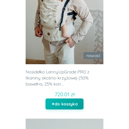
nowość
Nosidełko LennyUpGrade PRO z
tkaniny skośno-krzyżowej (50%
bawełna, 25% kon...
720.01 zł
do koszyka