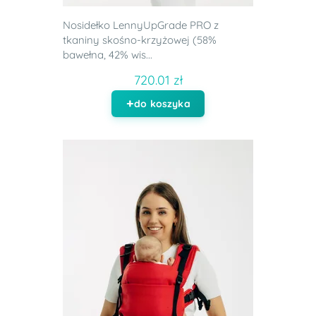
Nosidełko LennyUpGrade PRO z
tkaniny skośno-krzyżowej (58%
bawełna, 42% wis...
720.01 zł
do koszyka