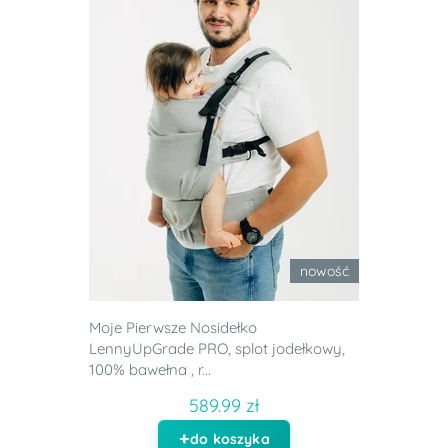
nowość
Moje Pierwsze Nosidełko
LennyUpGrade PRO, splot jodełkowy,
100% bawełna , r...
589.99 zł
do koszyka