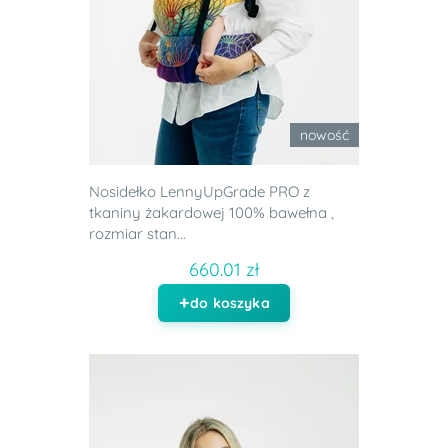
nowość
Nosidełko LennyUpGrade PRO z
tkaniny żakardowej 100% bawełna ,
rozmiar stan...
660.01 zł
do koszyka