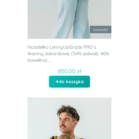
nowość
Nosidełko LennyUpGrade PRO z
tkaniny żakardowej (54% jedwab, 46%
bawełna) ,...
850.00 zł
do koszyka