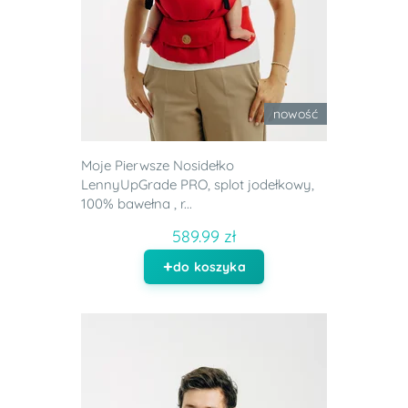
nowość
Moje Pierwsze Nosidełko
LennyUpGrade PRO, splot jodełkowy,
100% bawełna , r...
589.99 zł
do koszyka