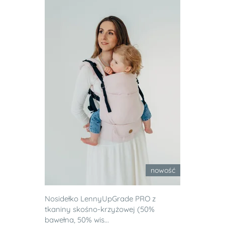
nowość
Nosidełko LennyUpGrade PRO z
tkaniny skośno-krzyżowej (50%
bawełna, 50% wis...