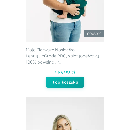
nowość
Moje Pierwsze Nosidełko
LennyUpGrade PRO, splot jodełkowy,
100% bawełna , r...
589.99 zł
do koszyka