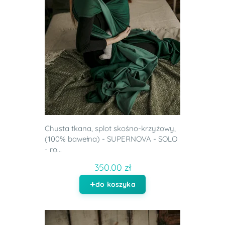
Chusta tkana, splot skośno-krzyżowy,
(100% bawełna) - SUPERNOVA - SOLO
- ro...
350.00 zł
do koszyka