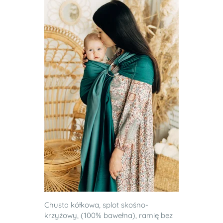
Chusta kółkowa, splot skośno-
krzyżowy, (100% bawełna), ramię bez