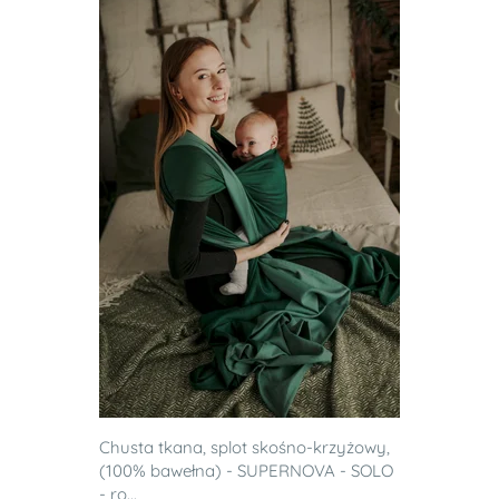
Chusta tkana, splot skośno-krzyżowy,
(100% bawełna) - SUPERNOVA - SOLO
- ro...