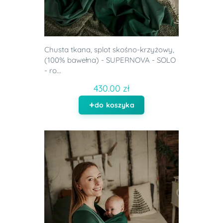
Chusta tkana, splot skośno-krzyżowy,
(100% bawełna) - SUPERNOVA - SOLO
- ro...
430.00 zł
do koszyka