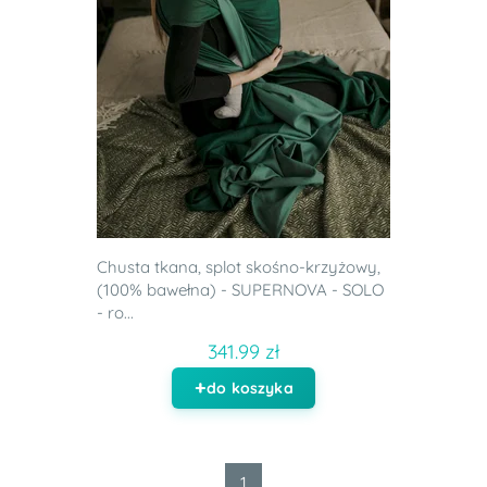
Chusta tkana, splot skośno-krzyżowy,
(100% bawełna) - SUPERNOVA - SOLO
- ro...
341.99 zł
do koszyka
1