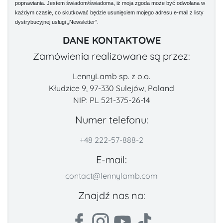
poprawiania. Jestem świadom/świadoma, iż moja zgoda może być odwołana w
każdym czasie, co skutkować będzie usunięciem mojego adresu e-mail z listy
dystrybucyjnej usługi „Newsletter”.
DANE KONTAKTOWE
Zamówienia realizowane są przez:
LennyLamb sp. z o.o.
Kłudzice 9, 97-330 Sulejów, Poland
NIP: PL 521-375-26-14
Numer telefonu:
+48 222-57-888-2
E-mail:
contact@lennylamb.com
Znajdź nas na: