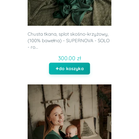
Chusta tkana, splot skośno-krzyżowy,
(100% bawełna) - SUPERNOVA - SOLO
- ro...
300.00 zł
do koszyka