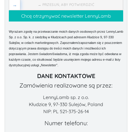
→
→ PRZESUŃ, ABY POTWIERDZIĆ
Wyrażam zgodę na przetwarzanie moich danych osobowych przez LennyLamb
Sp. z o.o. Sp. k. z siedzibą w Kłudzicach pod adresem Kłudzice 9, 97-330
Sulejów, w celach marketingowych. Zapoznałem/zapoznałam się z pouczeniem
dotyczącym prawa dostępu do treści moich danych i możliwości ich
poprawiania. Jestem świadom/świadoma, iż moja zgoda może być odwołana w
każdym czasie, co skutkować będzie usunięciem mojego adresu e-mail z listy
dystrybucyjnej usługi „Newsletter”.
DANE KONTAKTOWE
Zamówienia realizowane są przez:
LennyLamb sp. z o.o.
Kłudzice 9, 97-330 Sulejów, Poland
NIP: PL 521-375-26-14
Numer telefonu: