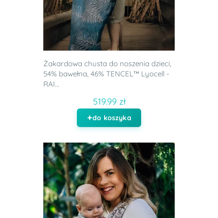
Żakardowa chusta do noszenia dzieci,
54% bawełna, 46% TENCEL™ Lyocell -
RAI...
519.99 zł
do koszyka