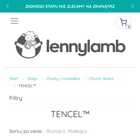
ŻADNEGO ETAPU NIE ZLECAMY NA ZEWNĄTRZ
0
Start
Sklep
Chusty i nosidełka
Chusta tkana
TENCEL™
Filtry
TENCEL™
Sortuj po cenie :
Rosnąco
Malejąco