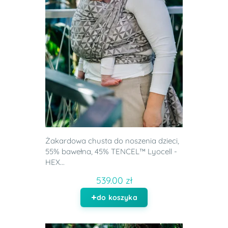
Żakardowa chusta do noszenia dzieci,
55% bawełna, 45% TENCEL™ Lyocell -
HEX...
539.00 zł
do koszyka