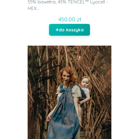
55% bawełna, 45% TENCEL™ Lyocell -
HEX...
450.00 zł
do koszyka