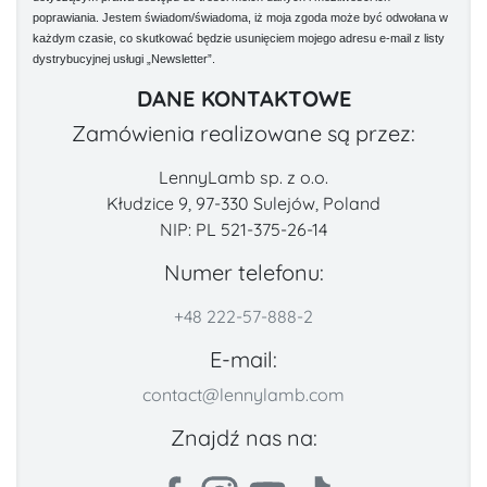
poprawiania. Jestem świadom/świadoma, iż moja zgoda może być odwołana w
każdym czasie, co skutkować będzie usunięciem mojego adresu e-mail z listy
dystrybucyjnej usługi „Newsletter”.
DANE KONTAKTOWE
Zamówienia realizowane są przez:
LennyLamb sp. z o.o.
Kłudzice 9, 97-330 Sulejów, Poland
NIP: PL 521-375-26-14
Numer telefonu:
+48 222-57-888-2
E-mail:
contact@lennylamb.com
Znajdź nas na: