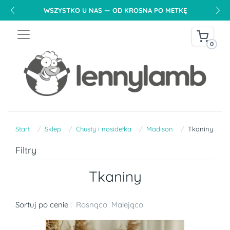
WSZYSTKO U NAS — OD KROSNA PO METKĘ
0
Start
Sklep
Chusty i nosidełka
Madison
Tkaniny
Filtry
Tkaniny
Sortuj po cenie :
Rosnąco
Malejąco