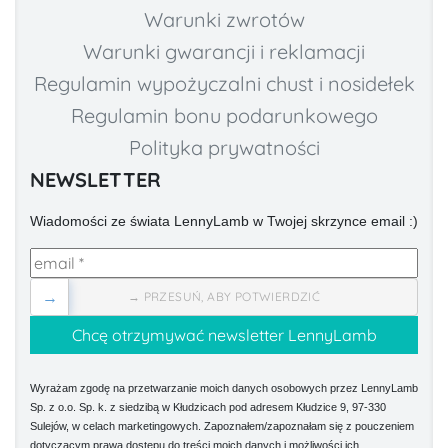
Warunki zwrotów
Warunki gwarancji i reklamacji
Regulamin wypożyczalni chust i nosidełek
Regulamin bonu podarunkowego
Polityka prywatności
NEWSLETTER
Wiadomości ze świata LennyLamb w Twojej skrzynce email :)
→
→ PRZESUŃ, ABY POTWIERDZIĆ
Wyrażam zgodę na przetwarzanie moich danych osobowych przez LennyLamb
Sp. z o.o. Sp. k. z siedzibą w Kłudzicach pod adresem Kłudzice 9, 97-330
Sulejów, w celach marketingowych. Zapoznałem/zapoznałam się z pouczeniem
dotyczącym prawa dostępu do treści moich danych i możliwości ich