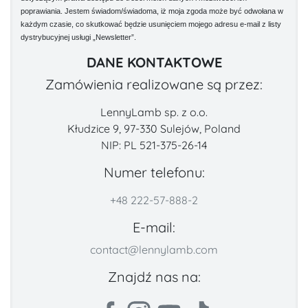
poprawiania. Jestem świadom/świadoma, iż moja zgoda może być odwołana w
każdym czasie, co skutkować będzie usunięciem mojego adresu e-mail z listy
dystrybucyjnej usługi „Newsletter”.
DANE KONTAKTOWE
Zamówienia realizowane są przez:
LennyLamb sp. z o.o.
Kłudzice 9, 97-330 Sulejów, Poland
NIP: PL 521-375-26-14
Numer telefonu:
+48 222-57-888-2
E-mail:
contact@lennylamb.com
Znajdź nas na: