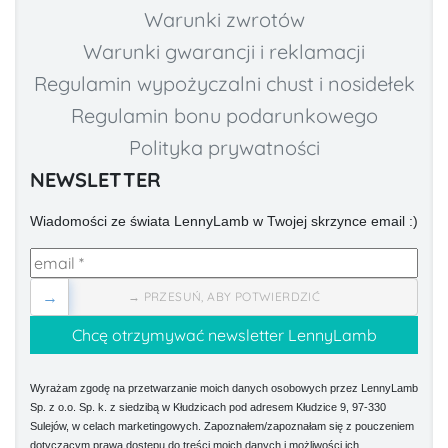
Warunki zwrotów
Warunki gwarancji i reklamacji
Regulamin wypożyczalni chust i nosidełek
Regulamin bonu podarunkowego
Polityka prywatności
NEWSLETTER
Wiadomości ze świata LennyLamb w Twojej skrzynce email :)
→
→ PRZESUŃ, ABY POTWIERDZIĆ
Wyrażam zgodę na przetwarzanie moich danych osobowych przez LennyLamb
Sp. z o.o. Sp. k. z siedzibą w Kłudzicach pod adresem Kłudzice 9, 97-330
Sulejów, w celach marketingowych. Zapoznałem/zapoznałam się z pouczeniem
dotyczącym prawa dostępu do treści moich danych i możliwości ich