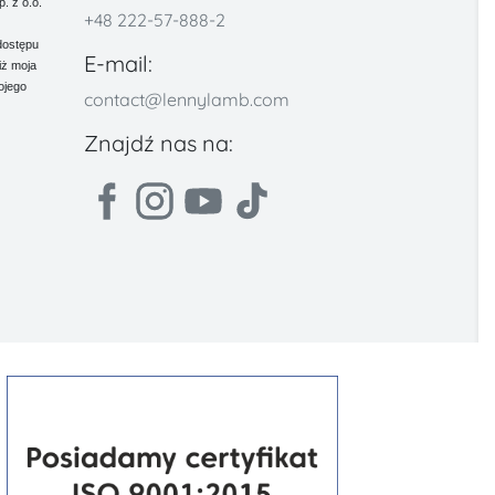
 z o.o.
+48 222-57-888-2
dostępu
E-mail:
iż moja
ojego
contact@lennylamb.com
Znajdź nas na: