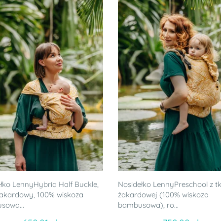
łko LennyHybrid Half Buckle,
Nosidełko LennyPreschool z t
żakardowy, 100% wiskoza
żakardowej (100% wiskoza
sowa...
bambusowa), ro...