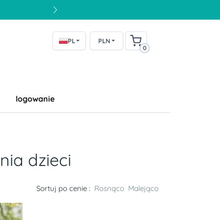
PL
PLN
0
logowanie
ia dzieci
Sortuj po cenie :
Rosnąco
Malejąco