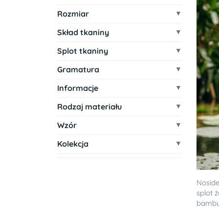
Rozmiar
Skład tkaniny
Splot tkaniny
Gramatura
Informacje
Rodzaj materiału
Wzór
Kolekcja
Noside
splot 
bambu