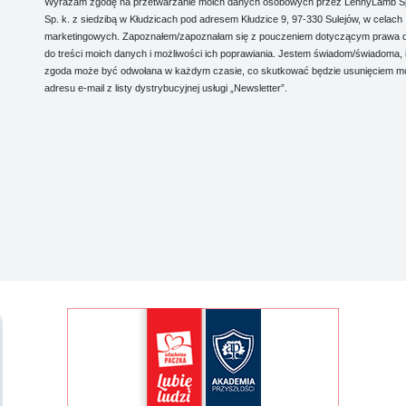
Wyrażam zgodę na przetwarzanie moich danych osobowych przez LennyLamb Sp.
Sp. k. z siedzibą w Kłudzicach pod adresem Kłudzice 9, 97-330 Sulejów, w celach
marketingowych. Zapoznałem/zapoznałam się z pouczeniem dotyczącym prawa 
do treści moich danych i możliwości ich poprawiania. Jestem świadom/świadoma, 
zgoda może być odwołana w każdym czasie, co skutkować będzie usunięciem m
adresu e-mail z listy dystrybucyjnej usługi „Newsletter”.