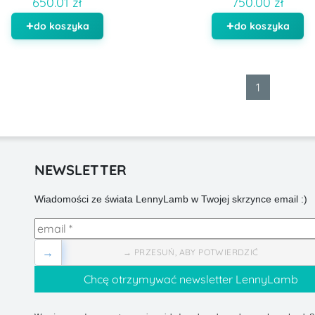
650.01 zł
750.00 zł
do koszyka
do koszyka
1
NEWSLETTER
Wiadomości ze świata LennyLamb w Twojej skrzynce email :)
→
→ PRZESUŃ, ABY POTWIERDZIĆ