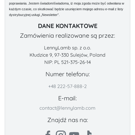
poprawiania. Jestem świadom/świadoma, iż moja zgoda może być odwołana w
każdym czasie, co skutkować będzie usunięciem mojego adresu e-mail z listy
dystrybucyjnej usługi „Newsletter”.
DANE KONTAKTOWE
Zamówienia realizowane są przez:
LennyLamb sp. z o.o.
Kłudzice 9, 97-330 Sulejów, Poland
NIP: PL 521-375-26-14
Numer telefonu:
+48 222-57-888-2
E-mail:
contact@lennylamb.com
Znajdź nas na: