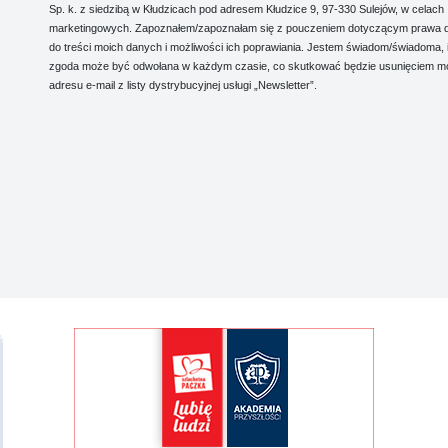
Sp. k. z siedzibą w Kłudzicach pod adresem Kłudzice 9, 97-330 Sulejów, w celach
marketingowych. Zapoznałem/zapoznałam się z pouczeniem dotyczącym prawa 
do treści moich danych i możliwości ich poprawiania. Jestem świadom/świadoma, 
zgoda może być odwołana w każdym czasie, co skutkować będzie usunięciem m
adresu e-mail z listy dystrybucyjnej usługi „Newsletter”.