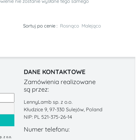
mówienie nie zostanie wysłane tego samego
Sortuj po cenie :
Rosnąco
Malejąco
DANE KONTAKTOWE
Zamówienia realizowane
są przez:
LennyLamb sp. z o.o.
Kłudzice 9, 97-330 Sulejów, Poland
NIP: PL 521-375-26-14
Numer telefonu:
 z o.o.