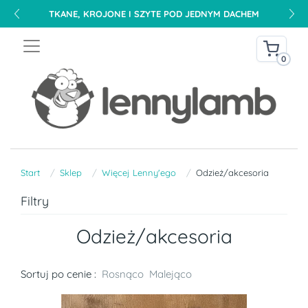
DARMOWA DOSTAWA NA TERENIE POLSKI OD 240 PLN
0
Start
Sklep
Więcej Lenny'ego
Odzież/akcesoria
Filtry
Odzież/akcesoria
Sortuj po cenie :
Rosnąco
Malejąco