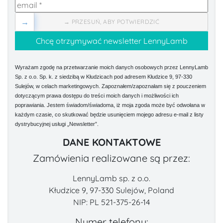
→
→ PRZESUŃ, ABY POTWIERDZIĆ
Wyrażam zgodę na przetwarzanie moich danych osobowych przez LennyLamb
Sp. z o.o. Sp. k. z siedzibą w Kłudzicach pod adresem Kłudzice 9, 97-330
Sulejów, w celach marketingowych. Zapoznałem/zapoznałam się z pouczeniem
dotyczącym prawa dostępu do treści moich danych i możliwości ich
poprawiania. Jestem świadom/świadoma, iż moja zgoda może być odwołana w
każdym czasie, co skutkować będzie usunięciem mojego adresu e-mail z listy
dystrybucyjnej usługi „Newsletter”.
DANE KONTAKTOWE
Zamówienia realizowane są przez:
LennyLamb sp. z o.o.
Kłudzice 9, 97-330 Sulejów, Poland
NIP: PL 521-375-26-14
Numer telefonu: