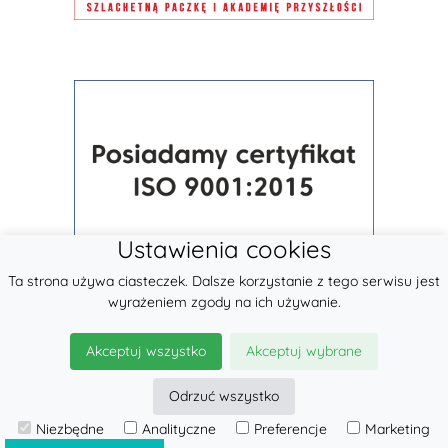
Ustawienia cookies
Ta strona używa ciasteczek. Dalsze korzystanie z tego serwisu jest
wyrażeniem zgody na ich używanie.
Akceptuj wszystko
Akceptuj wybrane
Odrzuć wszystko
© 2026
LennyLamb sp. z o.o.
Niezbędne
Analityczne
Preferencje
Marketing
·
Nosidła
producent ·