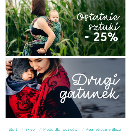
Start
Sklep
Moda dla rodziców
Asymetryczne Bluzy