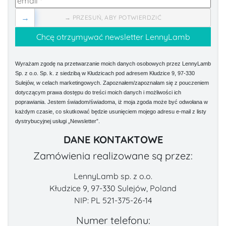
→
→ PRZESUŃ, ABY POTWIERDZIĆ
Wyrażam zgodę na przetwarzanie moich danych osobowych przez LennyLamb
Sp. z o.o. Sp. k. z siedzibą w Kłudzicach pod adresem Kłudzice 9, 97-330
Sulejów, w celach marketingowych. Zapoznałem/zapoznałam się z pouczeniem
dotyczącym prawa dostępu do treści moich danych i możliwości ich
poprawiania. Jestem świadom/świadoma, iż moja zgoda może być odwołana w
każdym czasie, co skutkować będzie usunięciem mojego adresu e-mail z listy
dystrybucyjnej usługi „Newsletter”.
DANE KONTAKTOWE
Zamówienia realizowane są przez:
LennyLamb sp. z o.o.
Kłudzice 9, 97-330 Sulejów, Poland
NIP: PL 521-375-26-14
Numer telefonu: