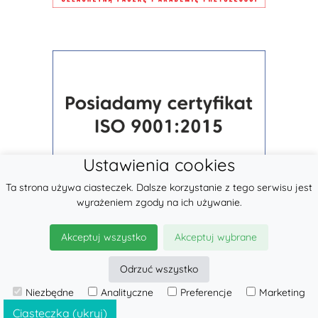
Ustawienia cookies
Ta strona używa ciasteczek. Dalsze korzystanie z tego serwisu jest
wyrażeniem zgody na ich używanie.
Akceptuj wszystko
Akceptuj wybrane
Odrzuć wszystko
Niezbędne
Analityczne
Preferencje
Marketing
© 2026
LennyLamb sp. z o.o.
·
Chusty Elastyczne
producent ·
Ciasteczka (ukryj)