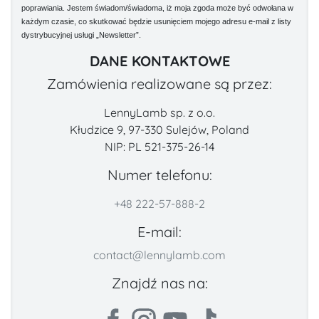
poprawiania. Jestem świadom/świadoma, iż moja zgoda może być odwołana w
każdym czasie, co skutkować będzie usunięciem mojego adresu e-mail z listy
dystrybucyjnej usługi „Newsletter”.
DANE KONTAKTOWE
Zamówienia realizowane są przez:
LennyLamb sp. z o.o.
Kłudzice 9, 97-330 Sulejów, Poland
NIP: PL 521-375-26-14
Numer telefonu:
+48 222-57-888-2
E-mail:
contact@lennylamb.com
Znajdź nas na: