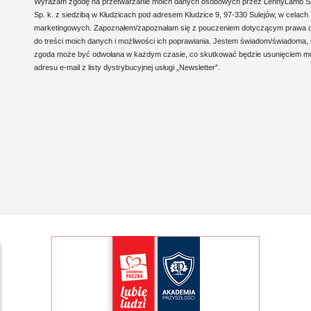
Wyrażam zgodę na przetwarzanie moich danych osobowych przez LennyLamb Sp.
Sp. k. z siedzibą w Kłudzicach pod adresem Kłudzice 9, 97-330 Sulejów, w celach
marketingowych. Zapoznałem/zapoznałam się z pouczeniem dotyczącym prawa 
do treści moich danych i możliwości ich poprawiania. Jestem świadom/świadoma, 
zgoda może być odwołana w każdym czasie, co skutkować będzie usunięciem m
adresu e-mail z listy dystrybucyjnej usługi „Newsletter”.