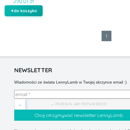
290.01 zł
do koszyka
1
NEWSLETTER
Wiadomości ze świata LennyLamb w Twojej skrzynce email :)
→
→ PRZESUŃ, ABY POTWIERDZIĆ