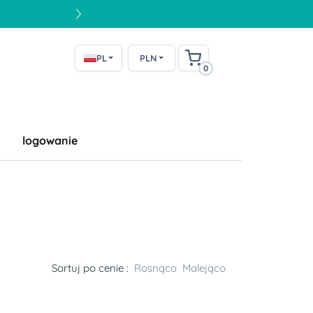
PL
PLN
0
logowanie
Sortuj po cenie :
Rosnąco
Malejąco