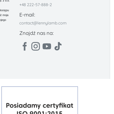
 z o.o.
+48 222-57-888-2
dostępu
E-mail:
iż moja
ojego
contact@lennylamb.com
Znajdź nas na: