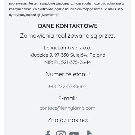
poprawiania. Jestem świadom/świadoma, iż moja zgoda może być odwołana w
każdym czasie, co skutkować będzie usunięciem mojego adresu e-mail z listy
dystrybucyjnej usługi „Newsletter”.
DANE KONTAKTOWE
Zamówienia realizowane są przez:
LennyLamb sp. z o.o.
Kłudzice 9, 97-330 Sulejów, Poland
NIP: PL 521-375-26-14
Numer telefonu:
+48 222-57-888-2
E-mail:
contact@lennylamb.com
Znajdź nas na: