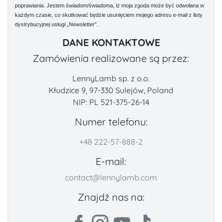
poprawiania. Jestem świadom/świadoma, iż moja zgoda może być odwołana w
każdym czasie, co skutkować będzie usunięciem mojego adresu e-mail z listy
dystrybucyjnej usługi „Newsletter”.
DANE KONTAKTOWE
Zamówienia realizowane są przez:
LennyLamb sp. z o.o.
Kłudzice 9, 97-330 Sulejów, Poland
NIP: PL 521-375-26-14
Numer telefonu:
+48 222-57-888-2
E-mail:
contact@lennylamb.com
Znajdź nas na: