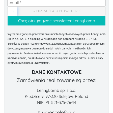
→
→ PRZESUŃ, ABY POTWIERDZIĆ
Wyrażam zgodę na przetwarzanie moich danych osobowych przez LennyLamb
Sp. z o.o. Sp. k. z siedzibą w Kłudzicach pod adresem Kłudzice 9, 97-330
Sulejów, w celach marketingowych. Zapoznałem/zapoznałam się z pouczeniem
dotyczącym prawa dostępu do treści moich danych i możliwości ich
poprawiania. Jestem świadom/świadoma, iż moja zgoda może być odwołana w
każdym czasie, co skutkować będzie usunięciem mojego adresu e-mail z listy
dystrybucyjnej usługi „Newsletter”.
DANE KONTAKTOWE
Zamówienia realizowane są przez:
LennyLamb sp. z o.o.
Kłudzice 9, 97-330 Sulejów, Poland
NIP: PL 521-375-26-14
Numer telefonu: