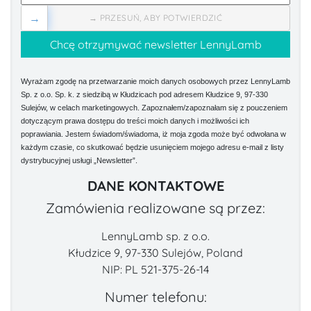
→
→ PRZESUŃ, ABY POTWIERDZIĆ
Wyrażam zgodę na przetwarzanie moich danych osobowych przez LennyLamb
Sp. z o.o. Sp. k. z siedzibą w Kłudzicach pod adresem Kłudzice 9, 97-330
Sulejów, w celach marketingowych. Zapoznałem/zapoznałam się z pouczeniem
dotyczącym prawa dostępu do treści moich danych i możliwości ich
poprawiania. Jestem świadom/świadoma, iż moja zgoda może być odwołana w
każdym czasie, co skutkować będzie usunięciem mojego adresu e-mail z listy
dystrybucyjnej usługi „Newsletter”.
DANE KONTAKTOWE
Zamówienia realizowane są przez:
LennyLamb sp. z o.o.
Kłudzice 9, 97-330 Sulejów, Poland
NIP: PL 521-375-26-14
Numer telefonu: