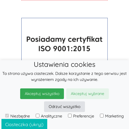
Ustawienia cookies
Ta strona używa ciasteczek. Dalsze korzystanie z tego serwisu jest
wyrażeniem zgody na ich używanie.
Akceptuj wszystko
Akceptuj wybrane
Odrzuć wszystko
Niezbędne
Analityczne
Preferencje
Marketing
© 2026
LennyLamb sp. z o.o.
·
Chusty Tkane
producent ·
Ciasteczka (ukryj)