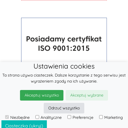
Ustawienia cookies
Ta strona używa ciasteczek. Dalsze korzystanie z tego serwisu jest
wyrażeniem zgody na ich używanie.
Akceptuj wszystko
Akceptuj wybrane
Odrzuć wszystko
© 2026
LennyLamb sp. z o.o.
Niezbędne
Analityczne
Preferencje
Marketing
·
Nosidła
producent ·
Ciasteczka (ukryj)