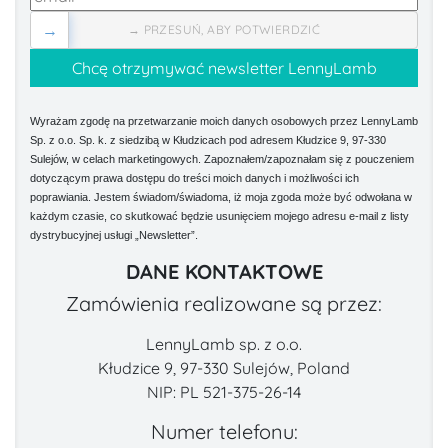
→
→ PRZESUŃ, ABY POTWIERDZIĆ
Wyrażam zgodę na przetwarzanie moich danych osobowych przez LennyLamb
Sp. z o.o. Sp. k. z siedzibą w Kłudzicach pod adresem Kłudzice 9, 97-330
Sulejów, w celach marketingowych. Zapoznałem/zapoznałam się z pouczeniem
dotyczącym prawa dostępu do treści moich danych i możliwości ich
poprawiania. Jestem świadom/świadoma, iż moja zgoda może być odwołana w
każdym czasie, co skutkować będzie usunięciem mojego adresu e-mail z listy
dystrybucyjnej usługi „Newsletter”.
DANE KONTAKTOWE
Zamówienia realizowane są przez:
LennyLamb sp. z o.o.
Kłudzice 9, 97-330 Sulejów, Poland
NIP: PL 521-375-26-14
Numer telefonu: