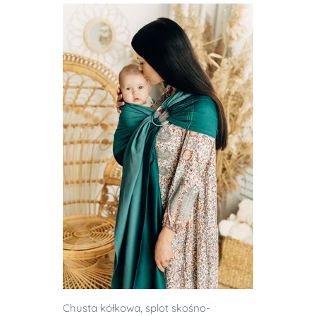
Chusta kółkowa, splot skośno-