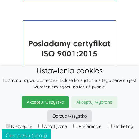
Ustawienia cookies
Ta strona używa ciasteczek. Dalsze korzystanie z tego serwisu jest
wyrażeniem zgody na ich używanie.
Akceptuj wszystko
Akceptuj wybrane
Odrzuć wszystko
Niezbędne
Analityczne
Preferencje
Marketing
© 2026
LennyLamb sp. z o.o.
·
Chusty Tkane
producent ·
Ciasteczka (ukryj)