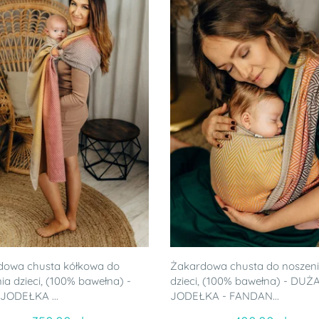
dowa chusta kółkowa do
Żakardowa chusta do noszen
ia dzieci, (100% bawełna) -
dzieci, (100% bawełna) - DUŻ
JODEŁKA ...
JODEŁKA - FANDAN...