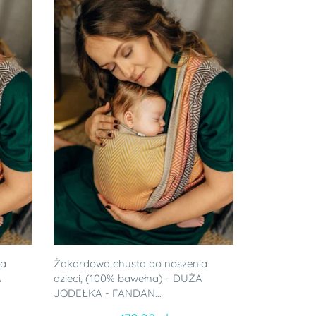
ia
Żakardowa chusta do noszenia
A
dzieci, (100% bawełna) - DUŻA
JODEŁKA - FANDAN...