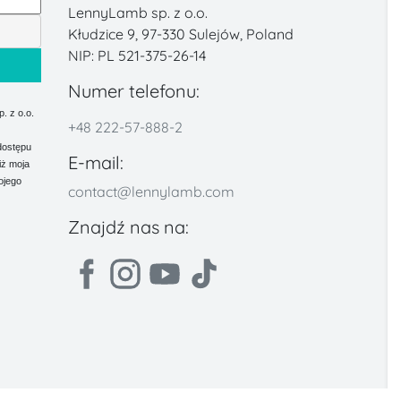
LennyLamb sp. z o.o.
Kłudzice 9, 97-330 Sulejów, Poland
NIP: PL 521-375-26-14
Numer telefonu:
 z o.o.
+48 222-57-888-2
dostępu
E-mail:
iż moja
ojego
contact@lennylamb.com
Znajdź nas na: