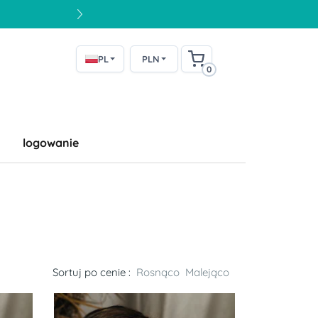
PL
PLN
0
logowanie
Sortuj po cenie :
Rosnąco
Malejąco