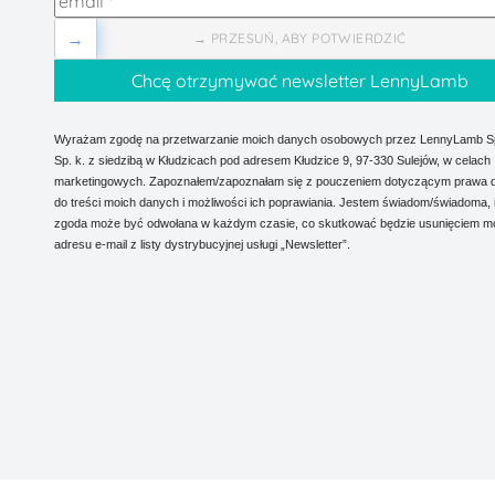
→
→ PRZESUŃ, ABY POTWIERDZIĆ
Wyrażam zgodę na przetwarzanie moich danych osobowych przez LennyLamb Sp.
Sp. k. z siedzibą w Kłudzicach pod adresem Kłudzice 9, 97-330 Sulejów, w celach
marketingowych. Zapoznałem/zapoznałam się z pouczeniem dotyczącym prawa 
do treści moich danych i możliwości ich poprawiania. Jestem świadom/świadoma, 
zgoda może być odwołana w każdym czasie, co skutkować będzie usunięciem m
adresu e-mail z listy dystrybucyjnej usługi „Newsletter”.