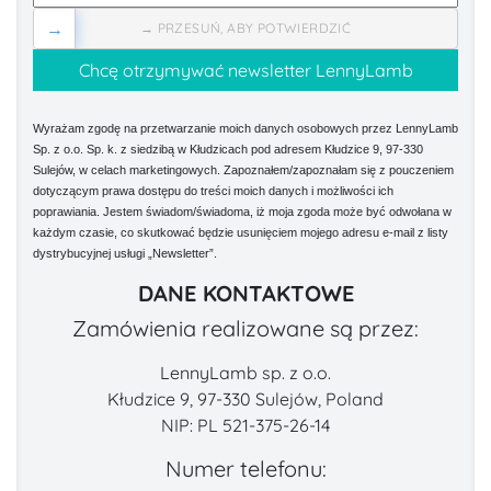
→
→ PRZESUŃ, ABY POTWIERDZIĆ
Wyrażam zgodę na przetwarzanie moich danych osobowych przez LennyLamb
Sp. z o.o. Sp. k. z siedzibą w Kłudzicach pod adresem Kłudzice 9, 97-330
Sulejów, w celach marketingowych. Zapoznałem/zapoznałam się z pouczeniem
dotyczącym prawa dostępu do treści moich danych i możliwości ich
poprawiania. Jestem świadom/świadoma, iż moja zgoda może być odwołana w
każdym czasie, co skutkować będzie usunięciem mojego adresu e-mail z listy
dystrybucyjnej usługi „Newsletter”.
DANE KONTAKTOWE
Zamówienia realizowane są przez:
LennyLamb sp. z o.o.
Kłudzice 9, 97-330 Sulejów, Poland
NIP: PL 521-375-26-14
Numer telefonu: