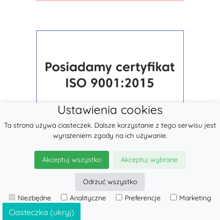
Ustawienia cookies
Ta strona używa ciasteczek. Dalsze korzystanie z tego serwisu jest
wyrażeniem zgody na ich używanie.
Akceptuj wszystko
Akceptuj wybrane
Odrzuć wszystko
Niezbędne
Analityczne
Preferencje
Marketing
© 2026
LennyLamb sp. z o.o.
·
Nosidła dla dzieci
producent ·
Ciasteczka (ukryj)