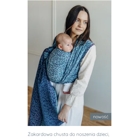
nowość
Żakardowa chusta do noszenia dzieci,