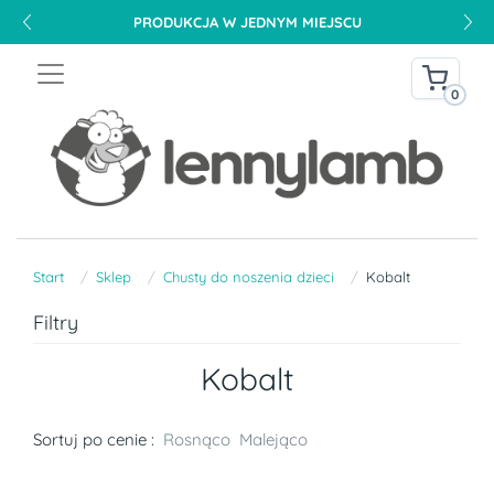
PRODUKCJA W JEDNYM MIEJSCU
0
Start
Sklep
Chusty do noszenia dzieci
Kobalt
Filtry
Kobalt
Sortuj po cenie :
Rosnąco
Malejąco