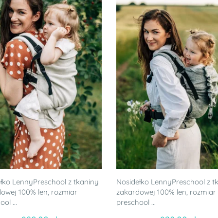
łko LennyPreschool z tkaniny
Nosidełko LennyPreschool z t
owej 100% len, rozmiar
żakardowej 100% len, rozmiar
ol ...
preschool ...