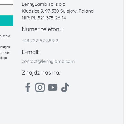
LennyLamb sp. z o.o.
Kłudzice 9, 97-330 Sulejów, Poland
NIP: PL 521-375-26-14
Numer telefonu:
 z o.o.
+48 222-57-888-2
dostępu
E-mail:
iż moja
ojego
contact@lennylamb.com
Znajdź nas na: