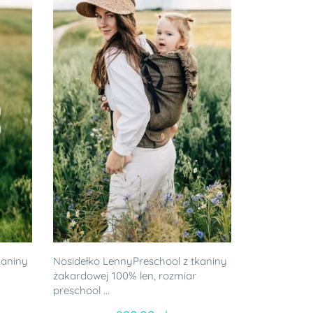
kaniny
Nosidełko LennyPreschool z tkaniny
żakardowej 100% len, rozmiar
preschool ...