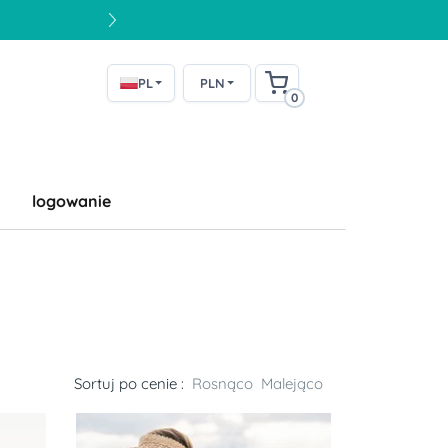
PL
PLN
0
logowanie
Sortuj po cenie :
Rosnąco
Malejąco