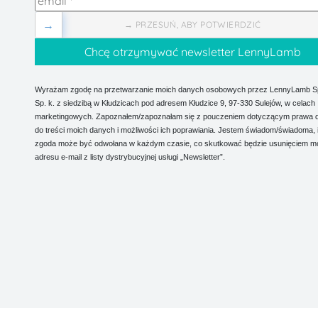
→
→ PRZESUŃ, ABY POTWIERDZIĆ
Wyrażam zgodę na przetwarzanie moich danych osobowych przez LennyLamb Sp.
Sp. k. z siedzibą w Kłudzicach pod adresem Kłudzice 9, 97-330 Sulejów, w celach
marketingowych. Zapoznałem/zapoznałam się z pouczeniem dotyczącym prawa 
do treści moich danych i możliwości ich poprawiania. Jestem świadom/świadoma, 
zgoda może być odwołana w każdym czasie, co skutkować będzie usunięciem m
adresu e-mail z listy dystrybucyjnej usługi „Newsletter”.