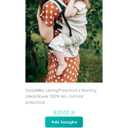
Nosidełko LennyPreschool z tkaniny
żakardowej 100% len, rozmiar
preschool ...
820.00 zł
do koszyka