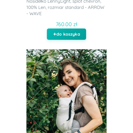
Nosidełko LennyLight, splot chevron,
100% Len, rozmiar standard - ARROW
- WAVE
760.00 zł
do koszyka