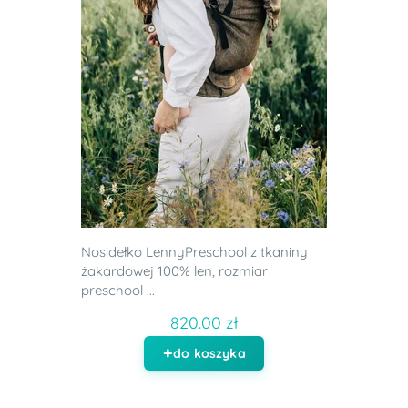
Nosidełko LennyPreschool z tkaniny
żakardowej 100% len, rozmiar
preschool ...
820.00 zł
do koszyka