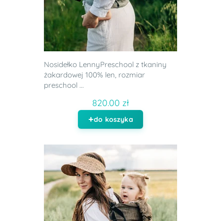
Nosidełko LennyPreschool z tkaniny
żakardowej 100% len, rozmiar
preschool ...
820.00 zł
do koszyka