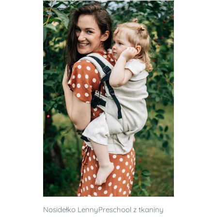
Nosidełko LennyPreschool z tkaniny