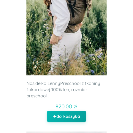
Nosidełko LennyPreschool z tkaniny
żakardowej 100% len, rozmiar
preschool ...
820.00 zł
do koszyka