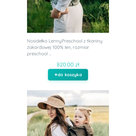
Nosidełko LennyPreschool z tkaniny
żakardowej 100% len, rozmiar
preschool ...
820.00 zł
do koszyka