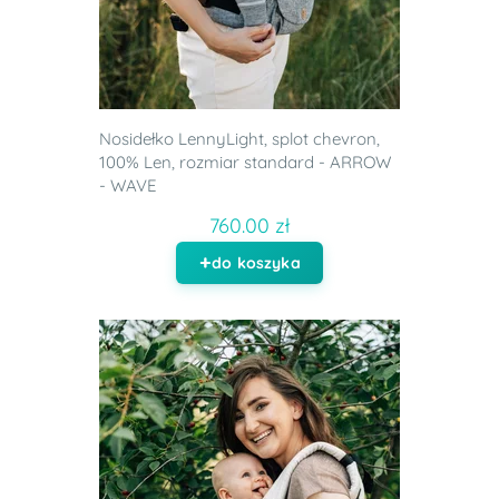
Nosidełko LennyLight, splot chevron,
100% Len, rozmiar standard - ARROW
- WAVE
760.00 zł
do koszyka