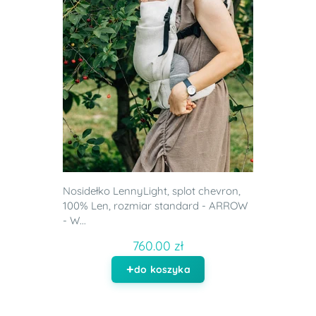
Nosidełko LennyLight, splot chevron,
100% Len, rozmiar standard - ARROW
- W...
760.00 zł
do koszyka