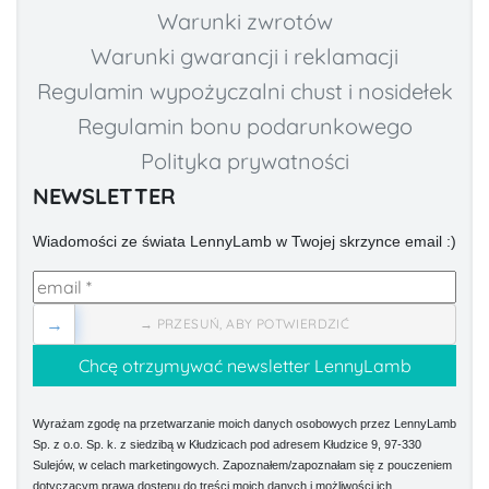
Warunki zwrotów
Warunki gwarancji i reklamacji
Regulamin wypożyczalni chust i nosidełek
Regulamin bonu podarunkowego
Polityka prywatności
NEWSLETTER
Wiadomości ze świata LennyLamb w Twojej skrzynce email :)
→
→ PRZESUŃ, ABY POTWIERDZIĆ
Wyrażam zgodę na przetwarzanie moich danych osobowych przez LennyLamb
Sp. z o.o. Sp. k. z siedzibą w Kłudzicach pod adresem Kłudzice 9, 97-330
Sulejów, w celach marketingowych. Zapoznałem/zapoznałam się z pouczeniem
dotyczącym prawa dostępu do treści moich danych i możliwości ich