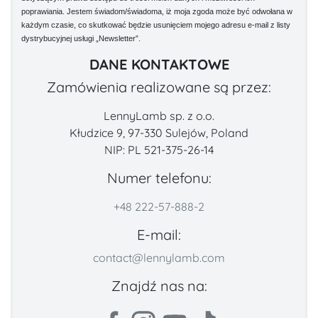
poprawiania. Jestem świadom/świadoma, iż moja zgoda może być odwołana w
każdym czasie, co skutkować będzie usunięciem mojego adresu e-mail z listy
dystrybucyjnej usługi „Newsletter”.
DANE KONTAKTOWE
Zamówienia realizowane są przez:
LennyLamb sp. z o.o.
Kłudzice 9, 97-330 Sulejów, Poland
NIP: PL 521-375-26-14
Numer telefonu:
+48 222-57-888-2
E-mail:
contact@lennylamb.com
Znajdź nas na: