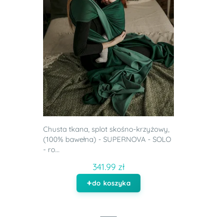
Chusta tkana, splot skośno-krzyżowy,
(100% bawełna) - SUPERNOVA - SOLO
- ro...
341.99 zł
do koszyka