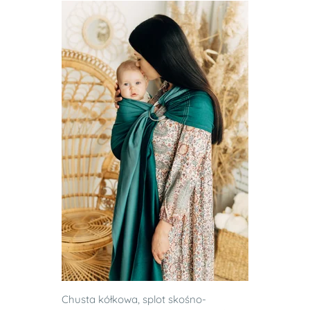
Chusta kółkowa, splot skośno-