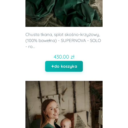
Chusta tkana, splot skośno-krzyżowy,
(100% bawełna) - SUPERNOVA - SOLO
- ro...
430.00 zł
do koszyka