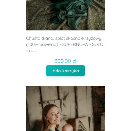
Chusta tkana, splot skośno-krzyżowy,
(100% bawełna) - SUPERNOVA - SOLO
- ro...
300.00 zł
do koszyka