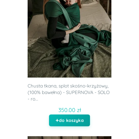
Chusta tkana, splot skośno-krzyżowy,
(100% bawełna) - SUPERNOVA - SOLO
- ro...
350.00 zł
do koszyka