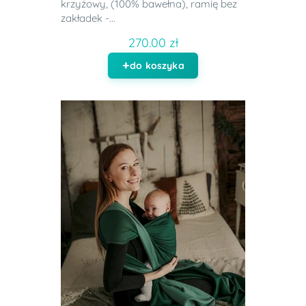
krzyżowy, (100% bawełna), ramię bez
zakładek -...
270.00 zł
do koszyka