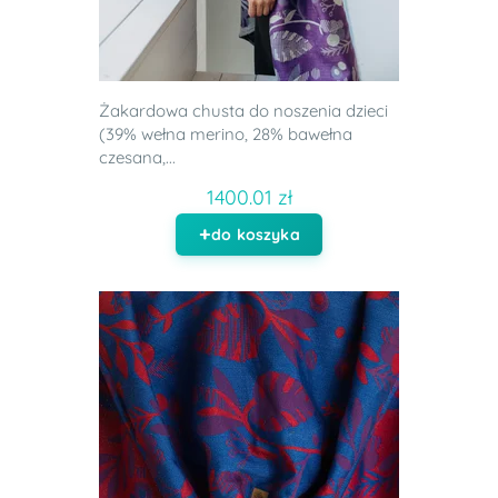
Żakardowa chusta do noszenia dzieci
(39% wełna merino, 28% bawełna
czesana,...
1400.01 zł
do koszyka