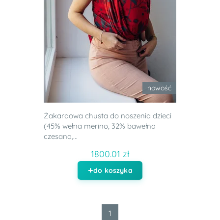
nowość
Żakardowa chusta do noszenia dzieci
(45% wełna merino, 32% bawełna
czesana,...
1800.01 zł
do koszyka
1