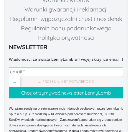
Warunki gwarancji i reklamacji
Regulamin wypożyczalni chust i nosidełek
Regulamin bonu podarunkowego
Polityka prywatności
NEWSLETTER
Wiadomości ze świata LennyLamb w Twojej skrzynce email :)
→
→ PRZESUŃ, ABY POTWIERDZIĆ
Wyrażam zgodę na przetwarzanie moich danych osobowych przez LennyLamb
Sp. z o.o. Sp. k. z siedzibą w Kłudzicach pod adresem Kłudzice 9, 97-330
Sulejów, w celach marketingowych. Zapoznałem/zapoznałam się z pouczeniem
dotyczącym prawa dostępu do treści moich danych i możliwości ich
poprawiania. Jestem świadom/świadoma, iż moja zgoda może być odwołana w