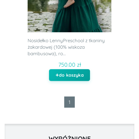
Nosidełko LennyPreschool z tkaniny
żakardowej (100% wiskoza
bambusowa), ro...
750.00 zł
do koszyka
1
WYRÓŻNIONE