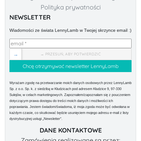
Polityka prywatności
NEWSLETTER
Wiadomości ze świata LennyLamb w Twojej skrzynce email :)
→
→ PRZESUŃ, ABY POTWIERDZIĆ
Wyrażam zgodę na przetwarzanie moich danych osobowych przez LennyLamb
Sp. z o.o. Sp. k. z siedzibą w Kłudzicach pod adresem Kłudzice 9, 97-330
Sulejów, w celach marketingowych. Zapoznałem/zapoznałam się z pouczeniem
dotyczącym prawa dostępu do treści moich danych i możliwości ich
poprawiania. Jestem świadom/świadoma, iż moja zgoda może być odwołana w
każdym czasie, co skutkować będzie usunięciem mojego adresu e-mail z listy
dystrybucyjnej usługi „Newsletter”.
DANE KONTAKTOWE
Zamówienia realizowane są przez: