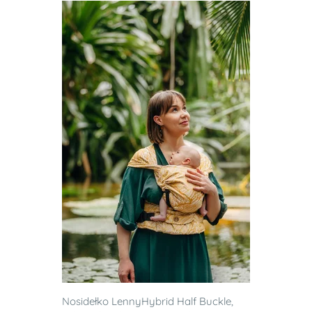
Nosidełko LennyHybrid Half Buckle,