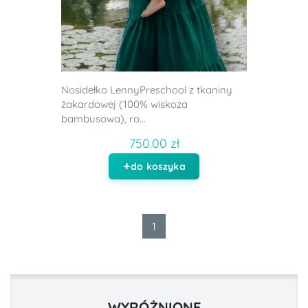
Nosidełko LennyPreschool z tkaniny
żakardowej (100% wiskoza
bambusowa), ro...
750.00 zł
do koszyka
1
WYRÓŻNIONE