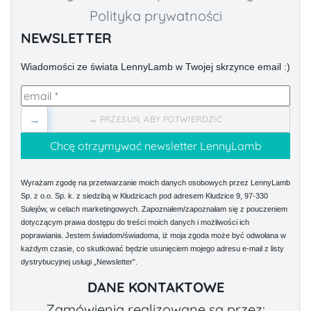
Polityka prywatności
NEWSLETTER
Wiadomości ze świata LennyLamb w Twojej skrzynce email :)
→
→ PRZESUŃ, ABY POTWIERDZIĆ
Wyrażam zgodę na przetwarzanie moich danych osobowych przez LennyLamb
Sp. z o.o. Sp. k. z siedzibą w Kłudzicach pod adresem Kłudzice 9, 97-330
Sulejów, w celach marketingowych. Zapoznałem/zapoznałam się z pouczeniem
dotyczącym prawa dostępu do treści moich danych i możliwości ich
poprawiania. Jestem świadom/świadoma, iż moja zgoda może być odwołana w
każdym czasie, co skutkować będzie usunięciem mojego adresu e-mail z listy
dystrybucyjnej usługi „Newsletter”.
DANE KONTAKTOWE
Zamówienia realizowane są przez: