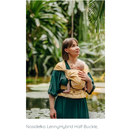
Nosidełko LennyHybrid Half Buckle,