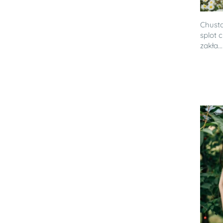
Chusta
splot 
zakła...