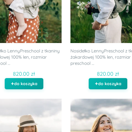
łko LennyPreschool z tkaniny
Nosidełko LennyPreschool z t
owej 100% len, rozmiar
żakardowej 100% len, rozmiar
ol ...
preschool ...
820.00 zł
820.00 zł
do koszyka
do koszyka