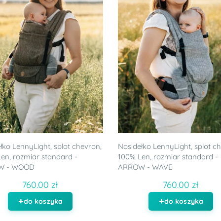
łko LennyLight, splot chevron,
Nosidełko LennyLight, splot c
en, rozmiar standard -
100% Len, rozmiar standard -
W - WOOD
ARROW - WAVE
760.00 zł
760.00 zł
do koszyka
do koszyka