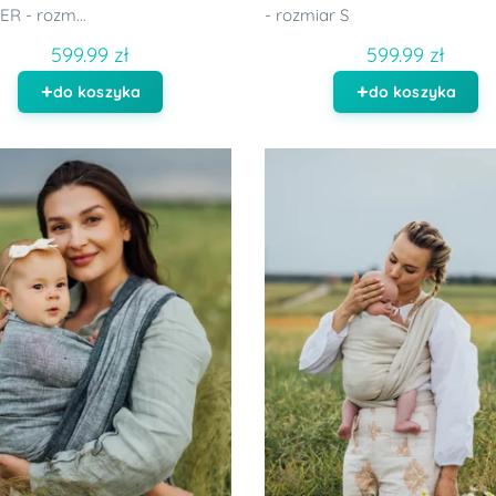
R - rozm...
- rozmiar S
599.99 zł
599.99 zł
do koszyka
do koszyka