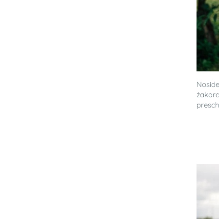
Noside
żakard
prescho