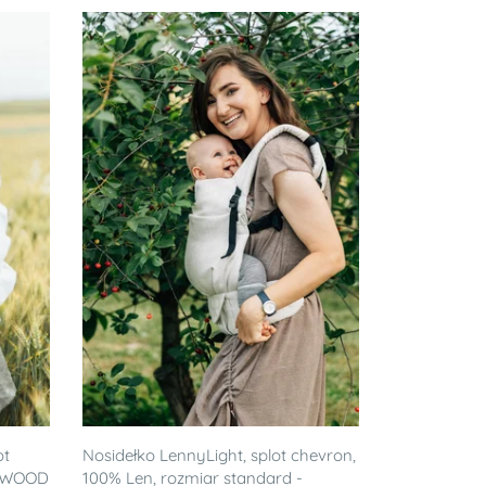
ot
Nosidełko LennyLight, splot chevron,
- WOOD
100% Len, rozmiar standard -