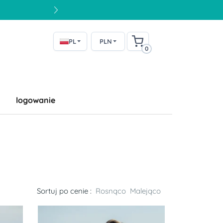
PL
PLN
0
logowanie
Sortuj po cenie :
Rosnąco
Malejąco