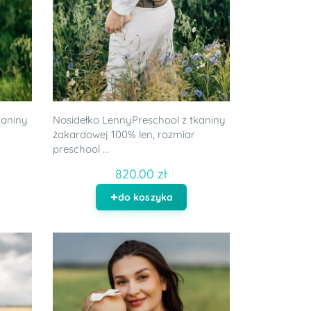
kaniny
Nosidełko LennyPreschool z tkaniny
żakardowej 100% len, rozmiar
preschool ...
820.00 zł
do koszyka