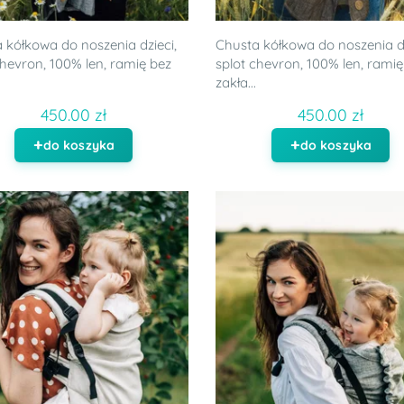
 kółkowa do noszenia dzieci,
Chusta kółkowa do noszenia dz
chevron, 100% len, ramię bez
splot chevron, 100% len, ramię
zakła...
450.00 zł
450.00 zł
do koszyka
do koszyka