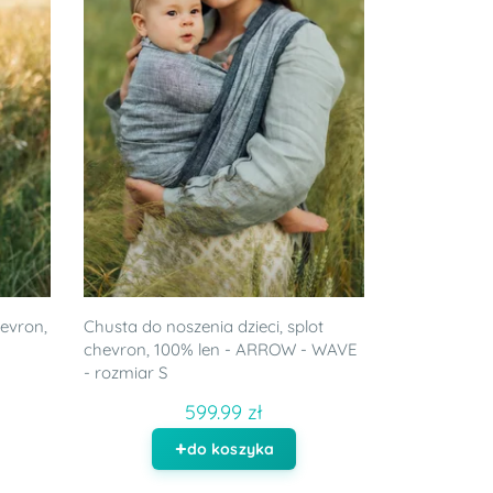
hevron,
Chusta do noszenia dzieci, splot
chevron, 100% len - ARROW - WAVE
- rozmiar S
599.99 zł
do koszyka