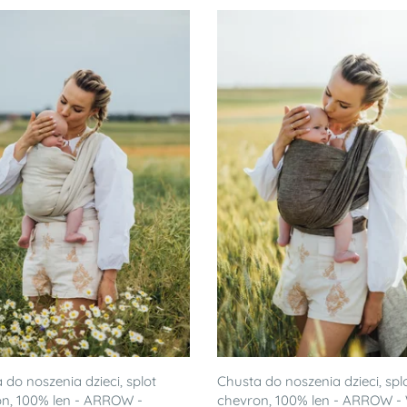
 do noszenia dzieci, splot
Chusta do noszenia dzieci, spl
n, 100% len - ARROW -
chevron, 100% len - ARROW 