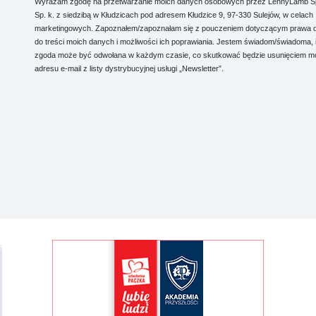
Wyrażam zgodę na przetwarzanie moich danych osobowych przez LennyLamb Sp.
Sp. k. z siedzibą w Kłudzicach pod adresem Kłudzice 9, 97-330 Sulejów, w celach
marketingowych. Zapoznałem/zapoznałam się z pouczeniem dotyczącym prawa 
do treści moich danych i możliwości ich poprawiania. Jestem świadom/świadoma, 
zgoda może być odwołana w każdym czasie, co skutkować będzie usunięciem m
adresu e-mail z listy dystrybucyjnej usługi „Newsletter”.