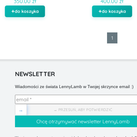
350.00 zł
400.00 zł
do koszyka
do koszyka
1
NEWSLETTER
Wiadomości ze świata LennyLamb w Twojej skrzynce email :)
→
→ PRZESUŃ, ABY POTWIERDZIĆ