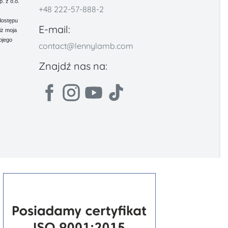
 z o.o.
+48 222-57-888-2
dostępu
E-mail:
iż moja
ojego
contact@lennylamb.com
Znajdź nas na: