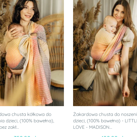
dowa chusta kółkowa do
Żakardowa chusta do noszen
ia dzieci, (100% bawełna),
dzieci, (100% bawełna) - LITT
ez zakł...
LOVE - MADISON...