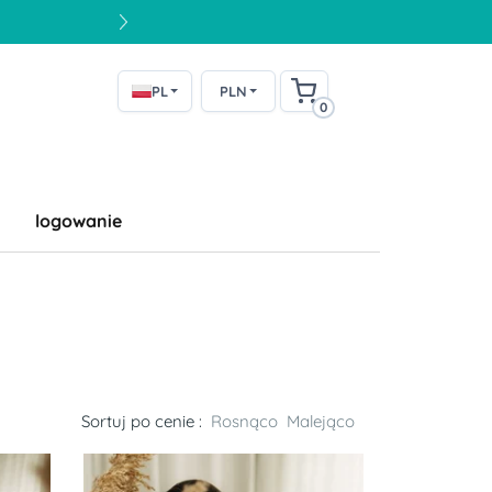
PL
PLN
0
logowanie
Sortuj po cenie :
Rosnąco
Malejąco