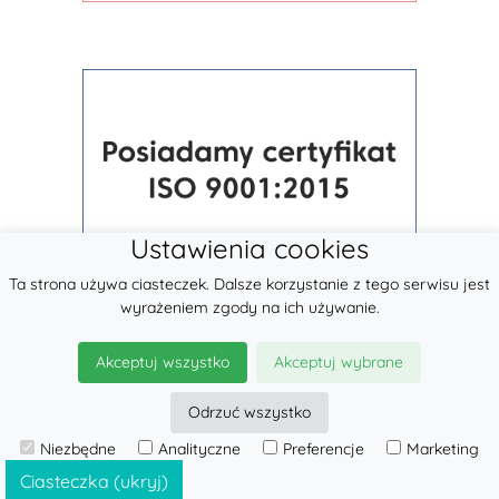
Ustawienia cookies
Ta strona używa ciasteczek. Dalsze korzystanie z tego serwisu jest
wyrażeniem zgody na ich używanie.
Akceptuj wszystko
Akceptuj wybrane
Odrzuć wszystko
Niezbędne
Analityczne
Preferencje
Marketing
© 2026
LennyLamb sp. z o.o.
·
Chusty Elastyczne
producent ·
Ciasteczka (ukryj)