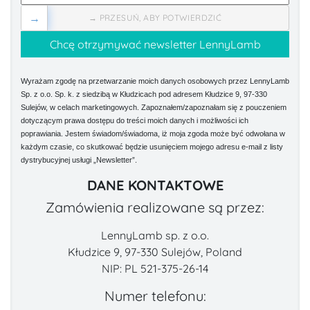
→
→ PRZESUŃ, ABY POTWIERDZIĆ
Wyrażam zgodę na przetwarzanie moich danych osobowych przez LennyLamb
Sp. z o.o. Sp. k. z siedzibą w Kłudzicach pod adresem Kłudzice 9, 97-330
Sulejów, w celach marketingowych. Zapoznałem/zapoznałam się z pouczeniem
dotyczącym prawa dostępu do treści moich danych i możliwości ich
poprawiania. Jestem świadom/świadoma, iż moja zgoda może być odwołana w
każdym czasie, co skutkować będzie usunięciem mojego adresu e-mail z listy
dystrybucyjnej usługi „Newsletter”.
DANE KONTAKTOWE
Zamówienia realizowane są przez:
LennyLamb sp. z o.o.
Kłudzice 9, 97-330 Sulejów, Poland
NIP: PL 521-375-26-14
Numer telefonu: