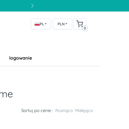
PL
PLN
0
logowanie
ime
Sortuj po cenie :
Rosnąco
Malejąco