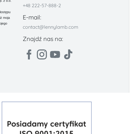
 z o.o.
+48 222-57-888-2
dostępu
E-mail:
iż moja
ojego
contact@lennylamb.com
Znajdź nas na: