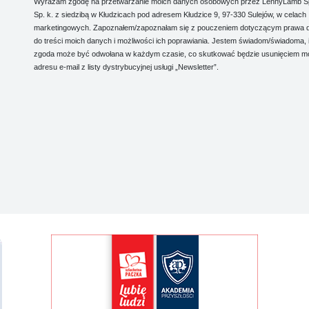
Wyrażam zgodę na przetwarzanie moich danych osobowych przez LennyLamb Sp.
Sp. k. z siedzibą w Kłudzicach pod adresem Kłudzice 9, 97-330 Sulejów, w celach
marketingowych. Zapoznałem/zapoznałam się z pouczeniem dotyczącym prawa 
do treści moich danych i możliwości ich poprawiania. Jestem świadom/świadoma, 
zgoda może być odwołana w każdym czasie, co skutkować będzie usunięciem m
adresu e-mail z listy dystrybucyjnej usługi „Newsletter”.