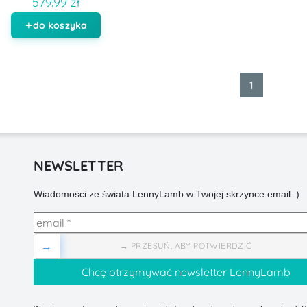
579.99 zł
do koszyka
1
NEWSLETTER
Wiadomości ze świata LennyLamb w Twojej skrzynce email :)
→
→ PRZESUŃ, ABY POTWIERDZIĆ