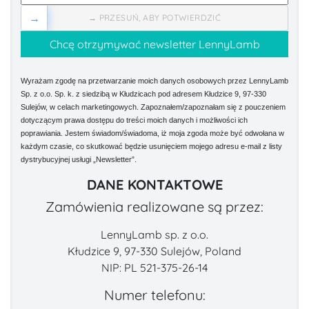
→
→ PRZESUŃ, ABY POTWIERDZIĆ
Wyrażam zgodę na przetwarzanie moich danych osobowych przez LennyLamb
Sp. z o.o. Sp. k. z siedzibą w Kłudzicach pod adresem Kłudzice 9, 97-330
Sulejów, w celach marketingowych. Zapoznałem/zapoznałam się z pouczeniem
dotyczącym prawa dostępu do treści moich danych i możliwości ich
poprawiania. Jestem świadom/świadoma, iż moja zgoda może być odwołana w
każdym czasie, co skutkować będzie usunięciem mojego adresu e-mail z listy
dystrybucyjnej usługi „Newsletter”.
DANE KONTAKTOWE
Zamówienia realizowane są przez:
LennyLamb sp. z o.o.
Kłudzice 9, 97-330 Sulejów, Poland
NIP: PL 521-375-26-14
Numer telefonu: