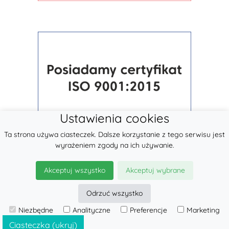
Ustawienia cookies
Ta strona używa ciasteczek. Dalsze korzystanie z tego serwisu jest
wyrażeniem zgody na ich używanie.
Akceptuj wszystko
Akceptuj wybrane
Odrzuć wszystko
© 2026
LennyLamb sp. z o.o.
Niezbędne
Analityczne
Preferencje
Marketing
·
Nosidła dla dzieci
producent ·
Ciasteczka (ukryj)