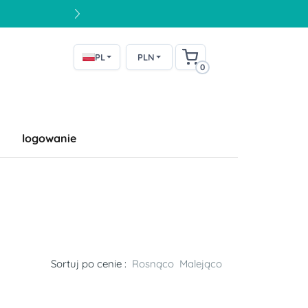
PL
PLN
0
logowanie
Sortuj po cenie :
Rosnąco
Malejąco