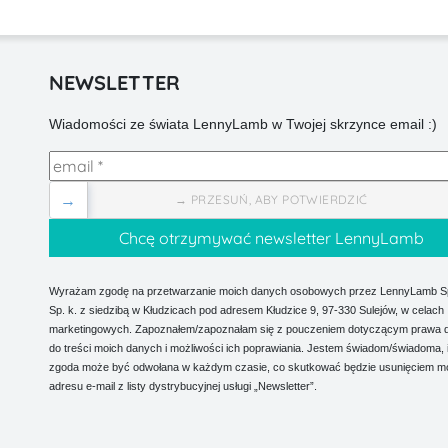
NEWSLETTER
Wiadomości ze świata LennyLamb w Twojej skrzynce email :)
→
→ PRZESUŃ, ABY POTWIERDZIĆ
Wyrażam zgodę na przetwarzanie moich danych osobowych przez LennyLamb Sp.
Sp. k. z siedzibą w Kłudzicach pod adresem Kłudzice 9, 97-330 Sulejów, w celach
marketingowych. Zapoznałem/zapoznałam się z pouczeniem dotyczącym prawa 
do treści moich danych i możliwości ich poprawiania. Jestem świadom/świadoma, 
zgoda może być odwołana w każdym czasie, co skutkować będzie usunięciem m
adresu e-mail z listy dystrybucyjnej usługi „Newsletter”.