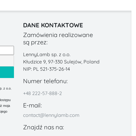
DANE KONTAKTOWE
Zamówienia realizowane
są przez:
LennyLamb sp. z o.o.
Kłudzice 9, 97-330 Sulejów, Poland
NIP: PL 521-375-26-14
Numer telefonu:
 z o.o.
+48 222-57-888-2
dostępu
E-mail:
iż moja
ojego
contact@lennylamb.com
Znajdź nas na: