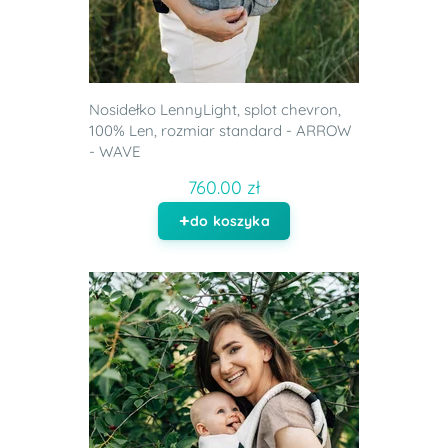
Nosidełko LennyLight, splot chevron,
100% Len, rozmiar standard - ARROW
- WAVE
760.00 zł
do koszyka