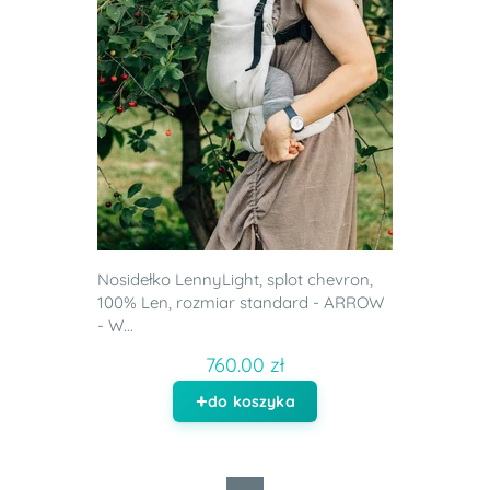
Nosidełko LennyLight, splot chevron,
100% Len, rozmiar standard - ARROW
- W...
760.00 zł
do koszyka