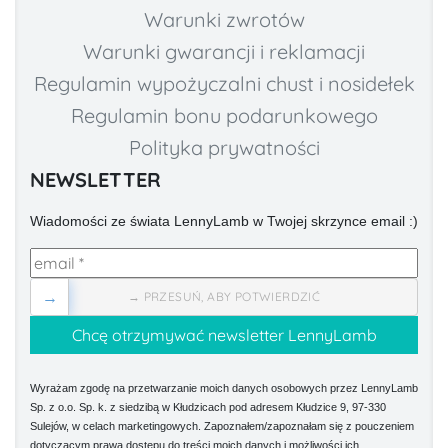
Warunki zwrotów
Warunki gwarancji i reklamacji
Regulamin wypożyczalni chust i nosidełek
Regulamin bonu podarunkowego
Polityka prywatności
NEWSLETTER
Wiadomości ze świata LennyLamb w Twojej skrzynce email :)
→
→ PRZESUŃ, ABY POTWIERDZIĆ
Wyrażam zgodę na przetwarzanie moich danych osobowych przez LennyLamb
Sp. z o.o. Sp. k. z siedzibą w Kłudzicach pod adresem Kłudzice 9, 97-330
Sulejów, w celach marketingowych. Zapoznałem/zapoznałam się z pouczeniem
dotyczącym prawa dostępu do treści moich danych i możliwości ich