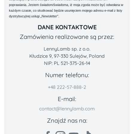
poprawiania. Jestem świadom/świadoma, iż moja zgoda może być odwołana w
każdym czasie, co skutkować będzie usunięciem mojego adresu e-mail z listy
dystrybucyjnej usługi „Newsletter”.
DANE KONTAKTOWE
Zamówienia realizowane są przez:
LennyLamb sp. z o.o.
Kłudzice 9, 97-330 Sulejów, Poland
NIP: PL 521-375-26-14
Numer telefonu:
+48 222-57-888-2
E-mail:
contact@lennylamb.com
Znajdź nas na: